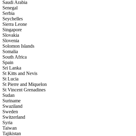
Saudi Arabia
Senegal
Serbia
Seychelles
Sierra Leone
Singapore
Slovakia
Slovenia
Solomon Islands
Somalia
South Africa
Spain
Sri Lanka
St Kitts and Nevis
St Lucia
St Pierre and Miquelon
St Vincent Grenadines
Sudan
Suriname
Swaziland
Sweden
Switzerland
Syria
Taiwan
Tajikistan