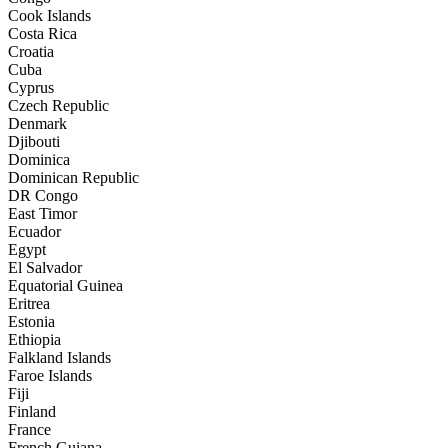
Cook Islands
Costa Rica
Croatia
Cuba
Cyprus
Czech Republic
Denmark
Djibouti
Dominica
Dominican Republic
DR Congo
East Timor
Ecuador
Egypt
El Salvador
Equatorial Guinea
Eritrea
Estonia
Ethiopia
Falkland Islands
Faroe Islands
Fiji
Finland
France
French Guiana