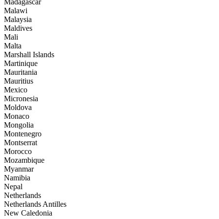
Madagascar
Malawi
Malaysia
Maldives
Mali
Malta
Marshall Islands
Martinique
Mauritania
Mauritius
Mexico
Micronesia
Moldova
Monaco
Mongolia
Montenegro
Montserrat
Morocco
Mozambique
Myanmar
Namibia
Nepal
Netherlands
Netherlands Antilles
New Caledonia