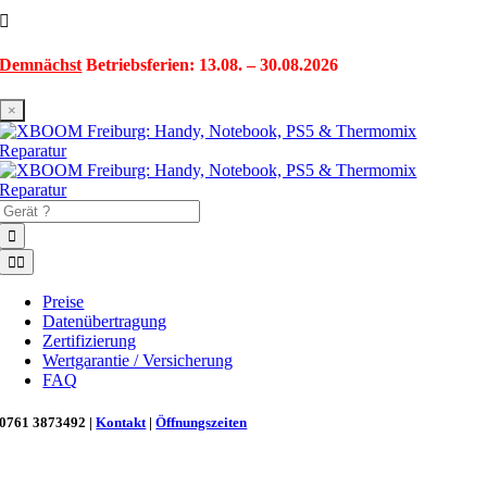
Zum
Inhalt
springen
Demnächst
Betriebsferien: 13.08. – 30.08.2026
×
Suche
nach:
Toggle
Navigation
Preise
Datenübertragung
Zertifizierung
Wertgarantie / Versicherung
FAQ
0761 3873492 |
Kontakt
|
Öffnungszeiten
Neu in Freiburg: Wir retten deinen Morgenkaffee! ☕