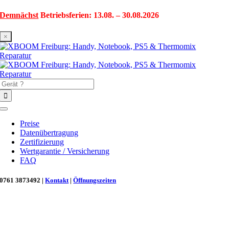
Zum
Demnächst
Betriebsferien: 13.08. – 30.08.2026
Inhalt
springen
×
Suche
nach:
Toggle
Navigation
Preise
Datenübertragung
Zertifizierung
Wertgarantie / Versicherung
FAQ
0761 3873492 |
Kontakt
|
Öffnungszeiten
Neu in Freiburg: Wir retten deinen Morgenkaffee! ☕
Reparatur für Kaffeevollautomaten & Thermomix®. Schnell, fachgerecht &