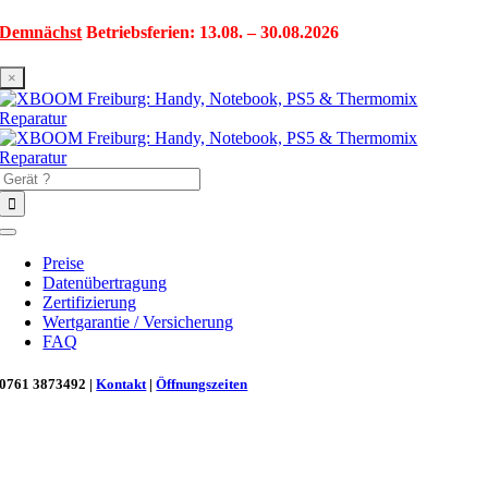
Zum
Demnächst
Betriebsferien: 13.08. – 30.08.2026
Inhalt
springen
×
Suche
nach:
Toggle
Navigation
Preise
Datenübertragung
Zertifizierung
Wertgarantie / Versicherung
FAQ
0761 3873492 |
Kontakt
|
Öffnungszeiten
Neu in Freiburg: Wir retten deinen Morgenkaffee! ☕
Reparatur für Kaffeevollautomaten & Thermomix®. Schnell, fachgerecht &