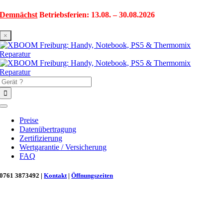
Zum
Demnächst
Betriebsferien: 13.08. – 30.08.2026
Inhalt
springen
×
Suche
nach:
Toggle
Navigation
Preise
Datenübertragung
Zertifizierung
Wertgarantie / Versicherung
FAQ
0761 3873492 |
Kontakt
|
Öffnungszeiten
Neu in Freiburg: Wir retten deinen Morgenkaffee! ☕
Reparatur für Kaffeevollautomaten & Thermomix®. Schnell, fachgerecht &