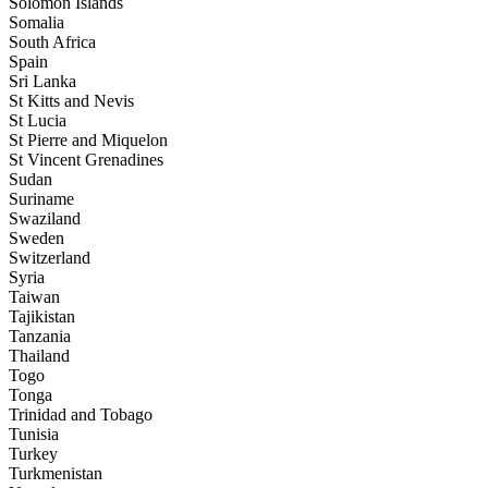
Solomon Islands
Somalia
South Africa
Spain
Sri Lanka
St Kitts and Nevis
St Lucia
St Pierre and Miquelon
St Vincent Grenadines
Sudan
Suriname
Swaziland
Sweden
Switzerland
Syria
Taiwan
Tajikistan
Tanzania
Thailand
Togo
Tonga
Trinidad and Tobago
Tunisia
Turkey
Turkmenistan