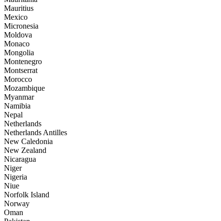
Mauritius
Mexico
Micronesia
Moldova
Monaco
Mongolia
Montenegro
Montserrat
Morocco
Mozambique
Myanmar
Namibia
Nepal
Netherlands
Netherlands Antilles
New Caledonia
New Zealand
Nicaragua
Niger
Nigeria
Niue
Norfolk Island
Norway
Oman