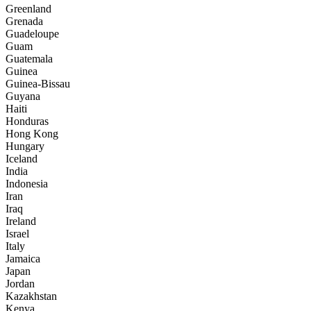
Greenland
Grenada
Guadeloupe
Guam
Guatemala
Guinea
Guinea-Bissau
Guyana
Haiti
Honduras
Hong Kong
Hungary
Iceland
India
Indonesia
Iran
Iraq
Ireland
Israel
Italy
Jamaica
Japan
Jordan
Kazakhstan
Kenya