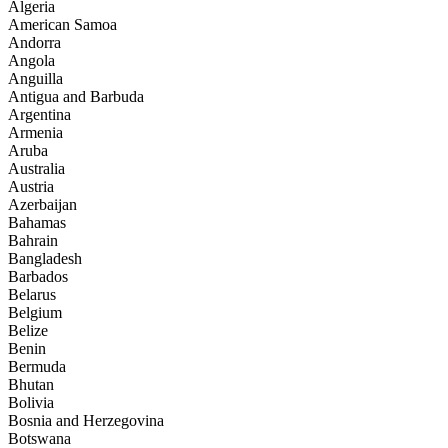
Algeria
American Samoa
Andorra
Angola
Anguilla
Antigua and Barbuda
Argentina
Armenia
Aruba
Australia
Austria
Azerbaijan
Bahamas
Bahrain
Bangladesh
Barbados
Belarus
Belgium
Belize
Benin
Bermuda
Bhutan
Bolivia
Bosnia and Herzegovina
Botswana