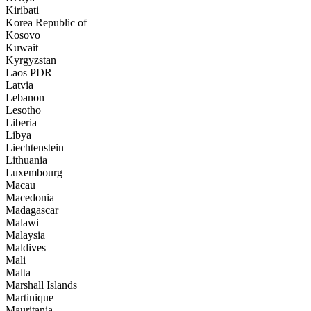
Kiribati
Korea Republic of
Kosovo
Kuwait
Kyrgyzstan
Laos PDR
Latvia
Lebanon
Lesotho
Liberia
Libya
Liechtenstein
Lithuania
Luxembourg
Macau
Macedonia
Madagascar
Malawi
Malaysia
Maldives
Mali
Malta
Marshall Islands
Martinique
Mauritania