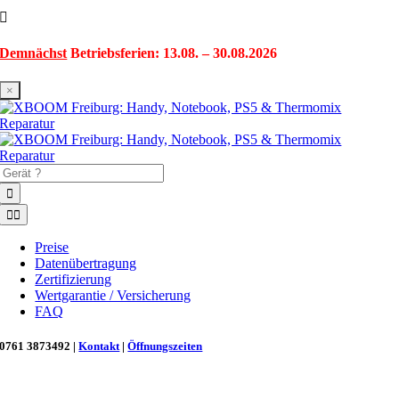
Zum
Inhalt
springen
Demnächst
Betriebsferien: 13.08. – 30.08.2026
×
Suche
nach:
Toggle
Navigation
Preise
Datenübertragung
Zertifizierung
Wertgarantie / Versicherung
FAQ
0761 3873492 |
Kontakt
|
Öffnungszeiten
Neu in Freiburg: Wir retten deinen Morgenkaffee! ☕