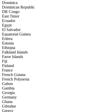
Dominica
Dominican Republic
DR Congo
East Timor
Ecuador
Egypt
El Salvador
Equatorial Guinea
Eritrea
Estonia
Ethiopia
Falkland Islands
Faroe Islands
Fiji
Finland
France
French Guiana
French Polynesia
Gabon
Gambia
Georgia
Germany
Ghana
Gibraltar
Greece