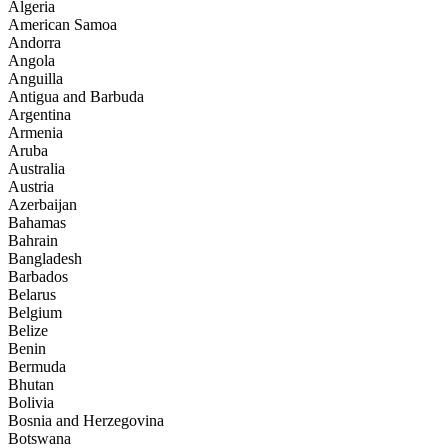
Algeria
American Samoa
Andorra
Angola
Anguilla
Antigua and Barbuda
Argentina
Armenia
Aruba
Australia
Austria
Azerbaijan
Bahamas
Bahrain
Bangladesh
Barbados
Belarus
Belgium
Belize
Benin
Bermuda
Bhutan
Bolivia
Bosnia and Herzegovina
Botswana