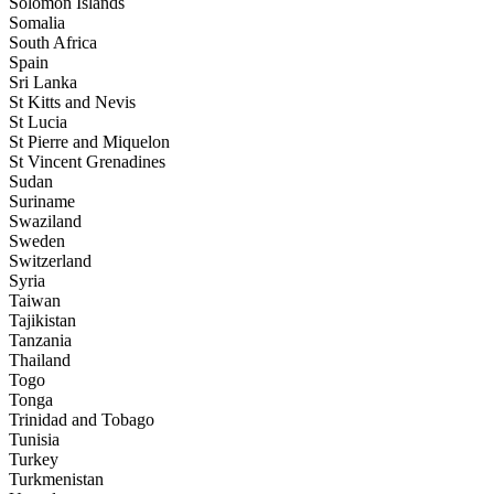
Solomon Islands
Somalia
South Africa
Spain
Sri Lanka
St Kitts and Nevis
St Lucia
St Pierre and Miquelon
St Vincent Grenadines
Sudan
Suriname
Swaziland
Sweden
Switzerland
Syria
Taiwan
Tajikistan
Tanzania
Thailand
Togo
Tonga
Trinidad and Tobago
Tunisia
Turkey
Turkmenistan