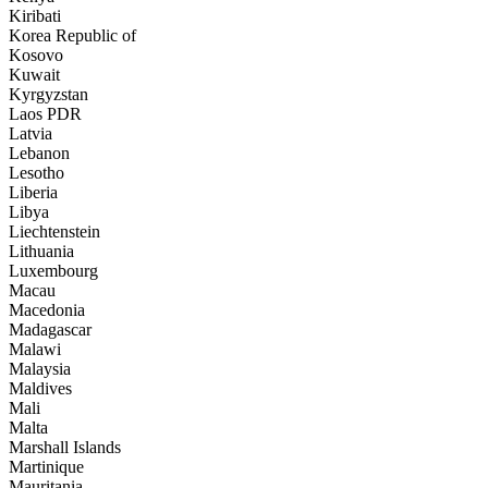
Kiribati
Korea Republic of
Kosovo
Kuwait
Kyrgyzstan
Laos PDR
Latvia
Lebanon
Lesotho
Liberia
Libya
Liechtenstein
Lithuania
Luxembourg
Macau
Macedonia
Madagascar
Malawi
Malaysia
Maldives
Mali
Malta
Marshall Islands
Martinique
Mauritania