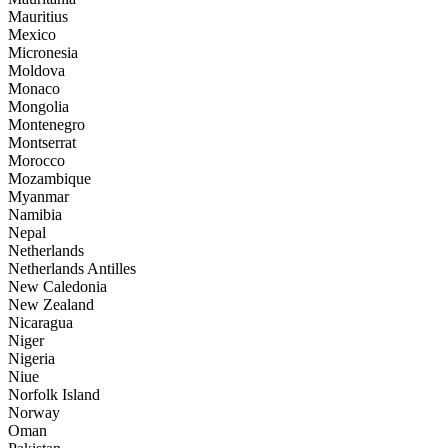
Mauritius
Mexico
Micronesia
Moldova
Monaco
Mongolia
Montenegro
Montserrat
Morocco
Mozambique
Myanmar
Namibia
Nepal
Netherlands
Netherlands Antilles
New Caledonia
New Zealand
Nicaragua
Niger
Nigeria
Niue
Norfolk Island
Norway
Oman