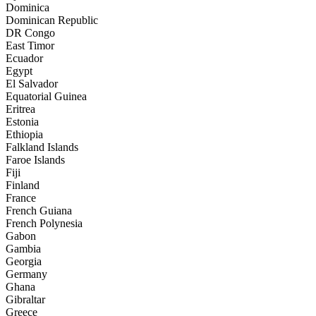
Dominica
Dominican Republic
DR Congo
East Timor
Ecuador
Egypt
El Salvador
Equatorial Guinea
Eritrea
Estonia
Ethiopia
Falkland Islands
Faroe Islands
Fiji
Finland
France
French Guiana
French Polynesia
Gabon
Gambia
Georgia
Germany
Ghana
Gibraltar
Greece