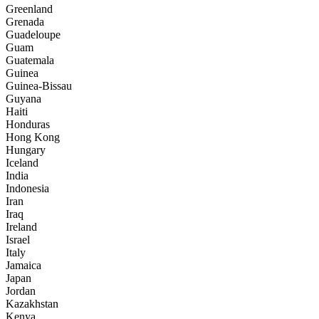
Greenland
Grenada
Guadeloupe
Guam
Guatemala
Guinea
Guinea-Bissau
Guyana
Haiti
Honduras
Hong Kong
Hungary
Iceland
India
Indonesia
Iran
Iraq
Ireland
Israel
Italy
Jamaica
Japan
Jordan
Kazakhstan
Kenya