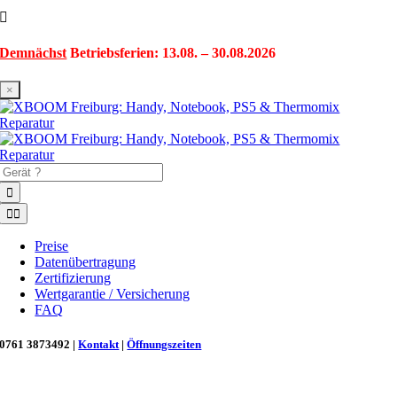
Zum
Inhalt
springen
Demnächst
Betriebsferien: 13.08. – 30.08.2026
×
Suche
nach:
Toggle
Navigation
Preise
Datenübertragung
Zertifizierung
Wertgarantie / Versicherung
FAQ
0761 3873492 |
Kontakt
|
Öffnungszeiten
Neu in Freiburg: Wir retten deinen Morgenkaffee! ☕