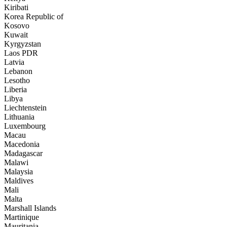
Kiribati
Korea Republic of
Kosovo
Kuwait
Kyrgyzstan
Laos PDR
Latvia
Lebanon
Lesotho
Liberia
Libya
Liechtenstein
Lithuania
Luxembourg
Macau
Macedonia
Madagascar
Malawi
Malaysia
Maldives
Mali
Malta
Marshall Islands
Martinique
Mauritania