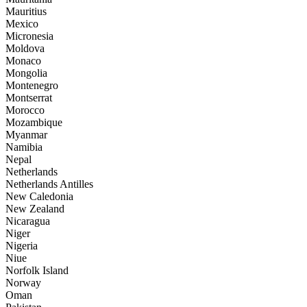
Mauritius
Mexico
Micronesia
Moldova
Monaco
Mongolia
Montenegro
Montserrat
Morocco
Mozambique
Myanmar
Namibia
Nepal
Netherlands
Netherlands Antilles
New Caledonia
New Zealand
Nicaragua
Niger
Nigeria
Niue
Norfolk Island
Norway
Oman