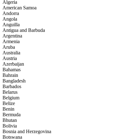
Algeria
American Samoa
Andorra
Angola
Anguilla
Antigua and Barbuda
Argentina
Armenia
Aruba
Australia
Austria
Azerbaijan
Bahamas
Bahrain
Bangladesh
Barbados
Belarus
Belgium
Belize
Benin
Bermuda
Bhutan
Bolivia
Bosnia and Herzegovina
Botswana