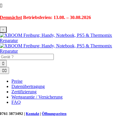
Zum
Inhalt
springen
Demnächst
Betriebsferien: 13.08. – 30.08.2026
×
Suche
nach:
Toggle
Navigation
Preise
Datenübertragung
Zertifizierung
Wertgarantie / Versicherung
FAQ
0761 3873492 |
Kontakt
|
Öffnungszeiten
Neu in Freiburg: Wir retten deinen Morgenkaffee! ☕