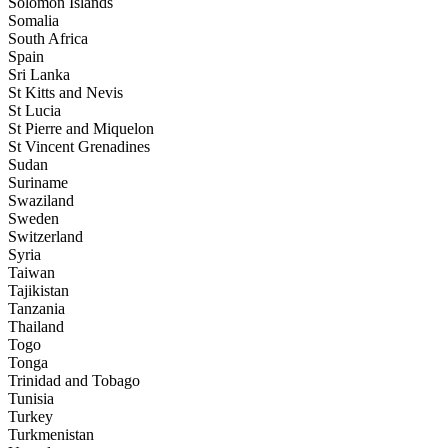
Solomon Islands
Somalia
South Africa
Spain
Sri Lanka
St Kitts and Nevis
St Lucia
St Pierre and Miquelon
St Vincent Grenadines
Sudan
Suriname
Swaziland
Sweden
Switzerland
Syria
Taiwan
Tajikistan
Tanzania
Thailand
Togo
Tonga
Trinidad and Tobago
Tunisia
Turkey
Turkmenistan