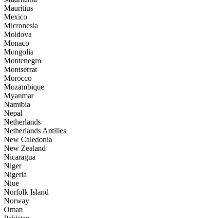
Mauritius
Mexico
Micronesia
Moldova
Monaco
Mongolia
Montenegro
Montserrat
Morocco
Mozambique
Myanmar
Namibia
Nepal
Netherlands
Netherlands Antilles
New Caledonia
New Zealand
Nicaragua
Niger
Nigeria
Niue
Norfolk Island
Norway
Oman