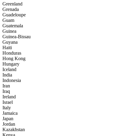
Greenland
Grenada
Guadeloupe
Guam
Guatemala
Guinea
Guinea-Bissau
Guyana
Haiti
Honduras
Hong Kong
Hungary
Iceland
India
Indonesia
Iran
Iraq
Ireland
Israel
Italy
Jamaica
Japan
Jordan
Kazakhstan
Kenya