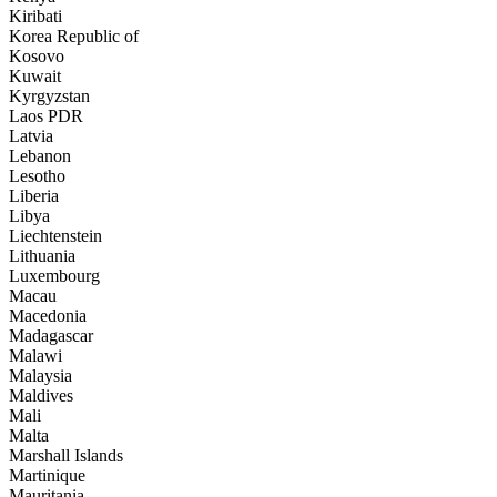
Kiribati
Korea Republic of
Kosovo
Kuwait
Kyrgyzstan
Laos PDR
Latvia
Lebanon
Lesotho
Liberia
Libya
Liechtenstein
Lithuania
Luxembourg
Macau
Macedonia
Madagascar
Malawi
Malaysia
Maldives
Mali
Malta
Marshall Islands
Martinique
Mauritania