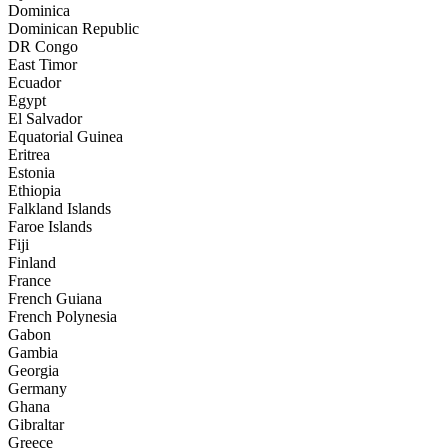
Dominica
Dominican Republic
DR Congo
East Timor
Ecuador
Egypt
El Salvador
Equatorial Guinea
Eritrea
Estonia
Ethiopia
Falkland Islands
Faroe Islands
Fiji
Finland
France
French Guiana
French Polynesia
Gabon
Gambia
Georgia
Germany
Ghana
Gibraltar
Greece