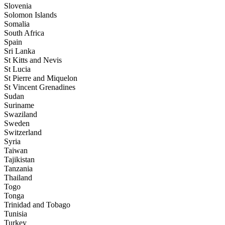
Slovenia
Solomon Islands
Somalia
South Africa
Spain
Sri Lanka
St Kitts and Nevis
St Lucia
St Pierre and Miquelon
St Vincent Grenadines
Sudan
Suriname
Swaziland
Sweden
Switzerland
Syria
Taiwan
Tajikistan
Tanzania
Thailand
Togo
Tonga
Trinidad and Tobago
Tunisia
Turkey