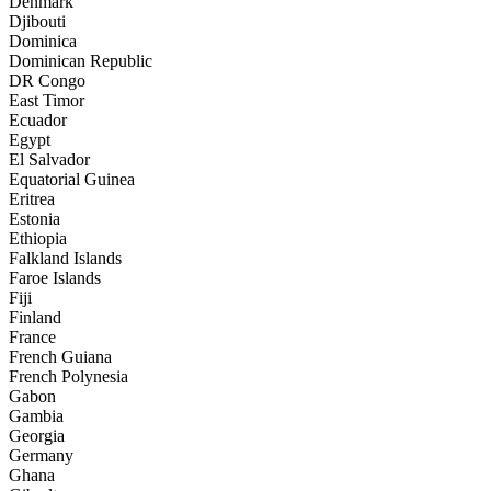
Denmark
Djibouti
Dominica
Dominican Republic
DR Congo
East Timor
Ecuador
Egypt
El Salvador
Equatorial Guinea
Eritrea
Estonia
Ethiopia
Falkland Islands
Faroe Islands
Fiji
Finland
France
French Guiana
French Polynesia
Gabon
Gambia
Georgia
Germany
Ghana