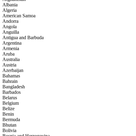
Albania
Algeria
American Samoa
Andorra
Angola
Anguilla
Antigua and Barbuda
Argentina
Armenia
Aruba
Australia
Austria
Azerbaijan
Bahamas
Bahrain
Bangladesh
Barbados
Belarus
Belgium
Belize
Benin
Bermuda
Bhutan
Bolivia
Bosnia and Herzegovina