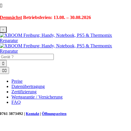
Zum
Inhalt
springen
Demnächst
Betriebsferien: 13.08. – 30.08.2026
×
Suche
nach:
Toggle
Navigation
Preise
Datenübertragung
Zertifizierung
Wertgarantie / Versicherung
FAQ
0761 3873492 |
Kontakt
|
Öffnungszeiten
Neu in Freiburg: Wir retten deinen Morgenkaffee! ☕