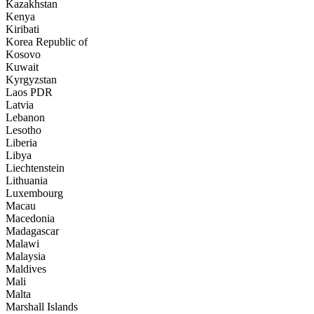
Kazakhstan
Kenya
Kiribati
Korea Republic of
Kosovo
Kuwait
Kyrgyzstan
Laos PDR
Latvia
Lebanon
Lesotho
Liberia
Libya
Liechtenstein
Lithuania
Luxembourg
Macau
Macedonia
Madagascar
Malawi
Malaysia
Maldives
Mali
Malta
Marshall Islands