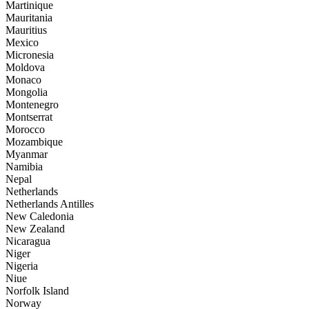
Martinique
Mauritania
Mauritius
Mexico
Micronesia
Moldova
Monaco
Mongolia
Montenegro
Montserrat
Morocco
Mozambique
Myanmar
Namibia
Nepal
Netherlands
Netherlands Antilles
New Caledonia
New Zealand
Nicaragua
Niger
Nigeria
Niue
Norfolk Island
Norway