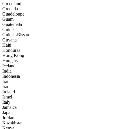
Greenland
Grenada
Guadeloupe
Guam
Guatemala
Guinea
Guinea-Bissau
Guyana
Haiti
Honduras
Hong Kong
Hungary
Iceland
India
Indonesia
Iran
Iraq
Ireland
Israel
Italy
Jamaica
Japan
Jordan
Kazakhstan
Kenya