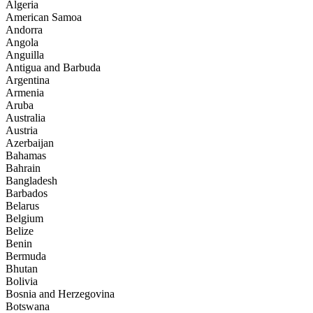
Algeria
American Samoa
Andorra
Angola
Anguilla
Antigua and Barbuda
Argentina
Armenia
Aruba
Australia
Austria
Azerbaijan
Bahamas
Bahrain
Bangladesh
Barbados
Belarus
Belgium
Belize
Benin
Bermuda
Bhutan
Bolivia
Bosnia and Herzegovina
Botswana