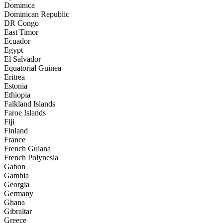
Dominica
Dominican Republic
DR Congo
East Timor
Ecuador
Egypt
El Salvador
Equatorial Guinea
Eritrea
Estonia
Ethiopia
Falkland Islands
Faroe Islands
Fiji
Finland
France
French Guiana
French Polynesia
Gabon
Gambia
Georgia
Germany
Ghana
Gibraltar
Greece