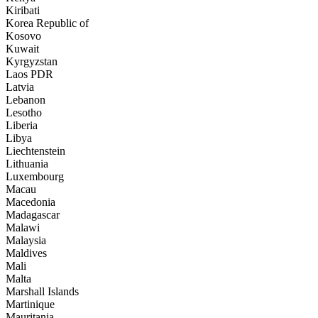
Kiribati
Korea Republic of
Kosovo
Kuwait
Kyrgyzstan
Laos PDR
Latvia
Lebanon
Lesotho
Liberia
Libya
Liechtenstein
Lithuania
Luxembourg
Macau
Macedonia
Madagascar
Malawi
Malaysia
Maldives
Mali
Malta
Marshall Islands
Martinique
Mauritania