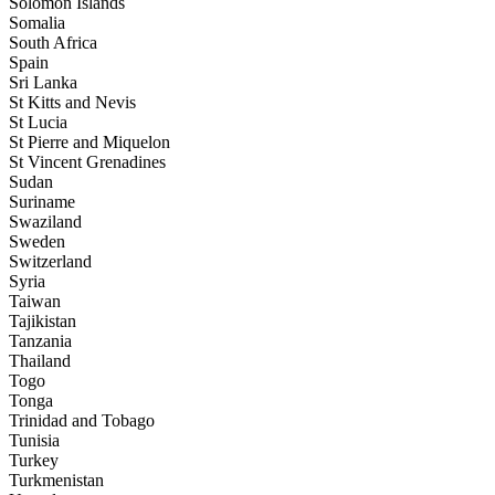
Solomon Islands
Somalia
South Africa
Spain
Sri Lanka
St Kitts and Nevis
St Lucia
St Pierre and Miquelon
St Vincent Grenadines
Sudan
Suriname
Swaziland
Sweden
Switzerland
Syria
Taiwan
Tajikistan
Tanzania
Thailand
Togo
Tonga
Trinidad and Tobago
Tunisia
Turkey
Turkmenistan