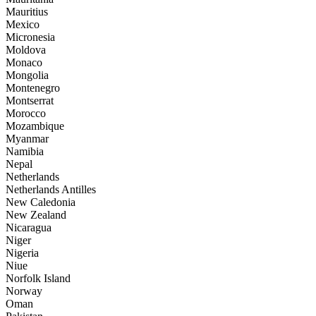
Mauritius
Mexico
Micronesia
Moldova
Monaco
Mongolia
Montenegro
Montserrat
Morocco
Mozambique
Myanmar
Namibia
Nepal
Netherlands
Netherlands Antilles
New Caledonia
New Zealand
Nicaragua
Niger
Nigeria
Niue
Norfolk Island
Norway
Oman