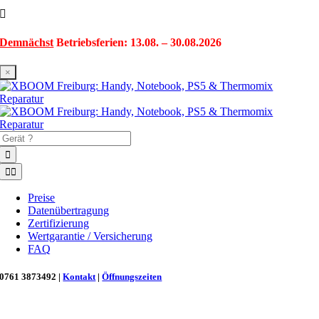
Zum
Inhalt
springen
Demnächst
Betriebsferien: 13.08. – 30.08.2026
×
Suche
nach:
Toggle
Navigation
Preise
Datenübertragung
Zertifizierung
Wertgarantie / Versicherung
FAQ
0761 3873492 |
Kontakt
|
Öffnungszeiten
Neu in Freiburg: Wir retten deinen Morgenkaffee! ☕