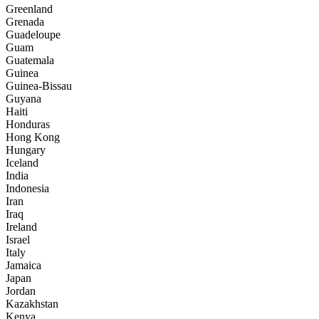
Greenland
Grenada
Guadeloupe
Guam
Guatemala
Guinea
Guinea-Bissau
Guyana
Haiti
Honduras
Hong Kong
Hungary
Iceland
India
Indonesia
Iran
Iraq
Ireland
Israel
Italy
Jamaica
Japan
Jordan
Kazakhstan
Kenya