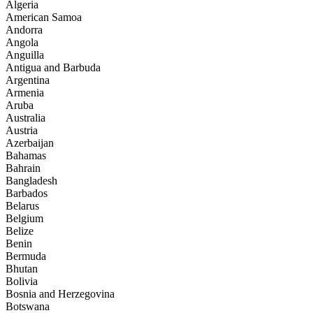
Algeria
American Samoa
Andorra
Angola
Anguilla
Antigua and Barbuda
Argentina
Armenia
Aruba
Australia
Austria
Azerbaijan
Bahamas
Bahrain
Bangladesh
Barbados
Belarus
Belgium
Belize
Benin
Bermuda
Bhutan
Bolivia
Bosnia and Herzegovina
Botswana