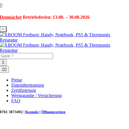
Zum
Inhalt
springen
Demnächst
Betriebsferien: 13.08. – 30.08.2026
×
Suche
nach:
Toggle
Navigation
Preise
Datenübertragung
Zertifizierung
Wertgarantie / Versicherung
FAQ
0761 3873492 |
Kontakt
|
Öffnungszeiten
Neu in Freiburg: Wir retten deinen Morgenkaffee! ☕