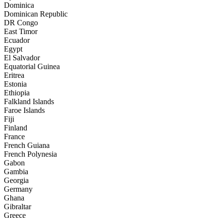
Dominica
Dominican Republic
DR Congo
East Timor
Ecuador
Egypt
El Salvador
Equatorial Guinea
Eritrea
Estonia
Ethiopia
Falkland Islands
Faroe Islands
Fiji
Finland
France
French Guiana
French Polynesia
Gabon
Gambia
Georgia
Germany
Ghana
Gibraltar
Greece