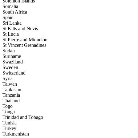
Solomon Islands
Somalia
South Africa
Spain
Sri Lanka
St Kitts and Nevis
St Lucia
St Pierre and Miquelon
St Vincent Grenadines
Sudan
Suriname
Swaziland
Sweden
Switzerland
Syria
Taiwan
Tajikistan
Tanzania
Thailand
Togo
Tonga
Trinidad and Tobago
Tunisia
Turkey
Turkmenistan