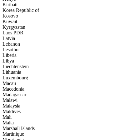
Kiribati
Korea Republic of
Kosovo
Kuwait
Kyrgyzstan
Laos PDR
Latvia
Lebanon
Lesotho
Liberia
Libya
Liechtenstein
Lithuania
Luxembourg
Macau
Macedonia
Madagascar
Malawi
Malaysia
Maldives
Mali
Malta
Marshall Islands
Martinique
Mauritania