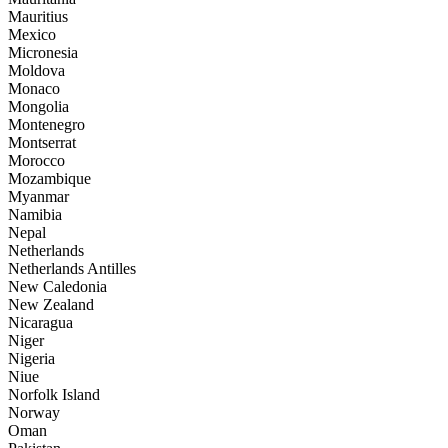
Mauritius
Mexico
Micronesia
Moldova
Monaco
Mongolia
Montenegro
Montserrat
Morocco
Mozambique
Myanmar
Namibia
Nepal
Netherlands
Netherlands Antilles
New Caledonia
New Zealand
Nicaragua
Niger
Nigeria
Niue
Norfolk Island
Norway
Oman