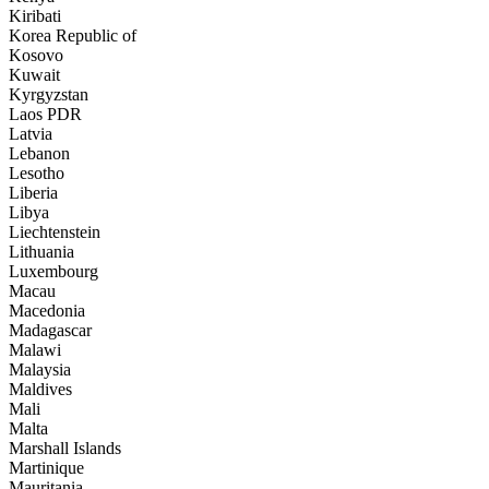
Kiribati
Korea Republic of
Kosovo
Kuwait
Kyrgyzstan
Laos PDR
Latvia
Lebanon
Lesotho
Liberia
Libya
Liechtenstein
Lithuania
Luxembourg
Macau
Macedonia
Madagascar
Malawi
Malaysia
Maldives
Mali
Malta
Marshall Islands
Martinique
Mauritania