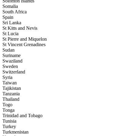
Solomon Islands
Somalia
South Africa
Spain
Sri Lanka
St Kitts and Nevis
St Lucia
St Pierre and Miquelon
St Vincent Grenadines
Sudan
Suriname
Swaziland
Sweden
Switzerland
Syria
Taiwan
Tajikistan
Tanzania
Thailand
Togo
Tonga
Trinidad and Tobago
Tunisia
Turkey
Turkmenistan