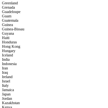
Greenland
Grenada
Guadeloupe
Guam
Guatemala
Guinea
Guinea-Bissau
Guyana
Haiti
Honduras
Hong Kong
Hungary
Iceland
India
Indonesia
Iran
Iraq
Ireland
Israel
Italy
Jamaica
Japan
Jordan
Kazakhstan
Kenya