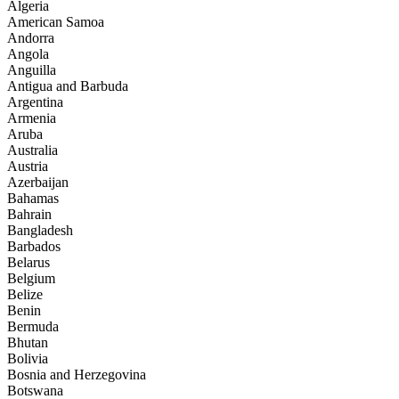
Algeria
American Samoa
Andorra
Angola
Anguilla
Antigua and Barbuda
Argentina
Armenia
Aruba
Australia
Austria
Azerbaijan
Bahamas
Bahrain
Bangladesh
Barbados
Belarus
Belgium
Belize
Benin
Bermuda
Bhutan
Bolivia
Bosnia and Herzegovina
Botswana