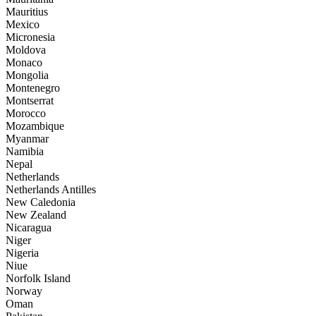
Mauritius
Mexico
Micronesia
Moldova
Monaco
Mongolia
Montenegro
Montserrat
Morocco
Mozambique
Myanmar
Namibia
Nepal
Netherlands
Netherlands Antilles
New Caledonia
New Zealand
Nicaragua
Niger
Nigeria
Niue
Norfolk Island
Norway
Oman