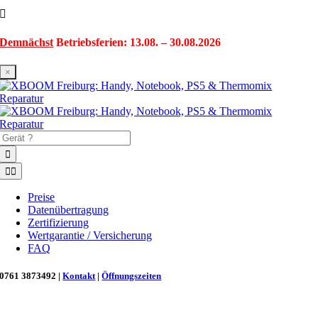
Zum
Inhalt
springen
Demnächst
Betriebsferien: 13.08. – 30.08.2026
×
Suche
nach:
Toggle
Navigation
Preise
Datenübertragung
Zertifizierung
Wertgarantie / Versicherung
FAQ
0761 3873492 |
Kontakt
|
Öffnungszeiten
Neu in Freiburg: Wir retten deinen Morgenkaffee! ☕