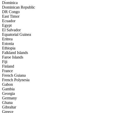
Dominica
Dominican Republic
DR Congo
East Timor
Ecuador
Egypt
El Salvador
Equatorial Guinea
Eritrea
Estonia
Ethiopia
Falkland Islands
Faroe Islands
Fiji
Finland
France
French Guiana
French Polynesia
Gabon
Gambia
Georgia
Germany
Ghana
Gibraltar
Greece