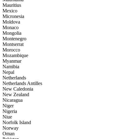
Mauritius
Mexico
Micronesia
Moldova
Monaco
Mongolia
Montenegro
Montserrat
Morocco
Mozambique
Myanmar
Namibia
Nepal
Netherlands
Netherlands Antilles
New Caledonia
New Zealand
Nicaragua
Niger
Nigeria
Niue
Norfolk Island
Norway
Oman