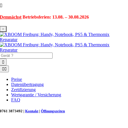
Zum
Inhalt
springen
Demnächst
Betriebsferien: 13.08. – 30.08.2026
×
Suche
nach:
Toggle
Navigation
Preise
Datenübertragung
Zertifizierung
Wertgarantie / Versicherung
FAQ
0761 3873492 |
Kontakt
|
Öffnungszeiten
Neu in Freiburg: Wir retten deinen Morgenkaffee! ☕