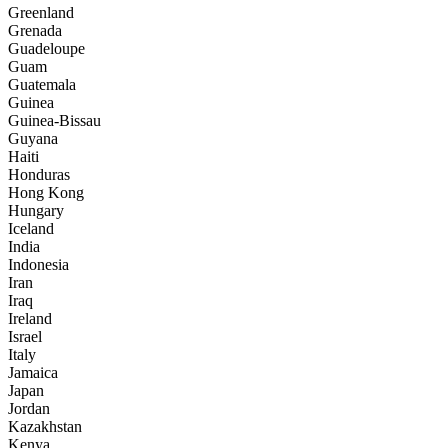
Greenland
Grenada
Guadeloupe
Guam
Guatemala
Guinea
Guinea-Bissau
Guyana
Haiti
Honduras
Hong Kong
Hungary
Iceland
India
Indonesia
Iran
Iraq
Ireland
Israel
Italy
Jamaica
Japan
Jordan
Kazakhstan
Kenya