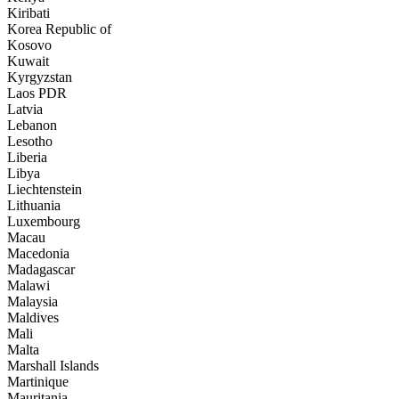
Kiribati
Korea Republic of
Kosovo
Kuwait
Kyrgyzstan
Laos PDR
Latvia
Lebanon
Lesotho
Liberia
Libya
Liechtenstein
Lithuania
Luxembourg
Macau
Macedonia
Madagascar
Malawi
Malaysia
Maldives
Mali
Malta
Marshall Islands
Martinique
Mauritania