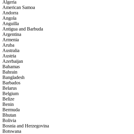
Algeria
American Samoa
Andorra
Angola
Anguilla
Antigua and Barbuda
Argentina
Armenia
Aruba
Australia
Austria
Azerbaijan
Bahamas
Bahrain
Bangladesh
Barbados
Belarus
Belgium
Belize
Benin
Bermuda
Bhutan
Bolivia
Bosnia and Herzegovina
Botswana