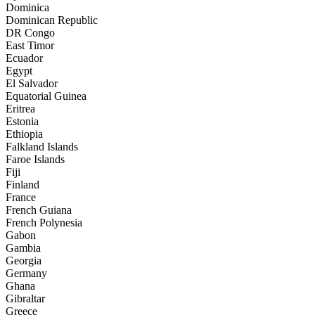
Dominica
Dominican Republic
DR Congo
East Timor
Ecuador
Egypt
El Salvador
Equatorial Guinea
Eritrea
Estonia
Ethiopia
Falkland Islands
Faroe Islands
Fiji
Finland
France
French Guiana
French Polynesia
Gabon
Gambia
Georgia
Germany
Ghana
Gibraltar
Greece