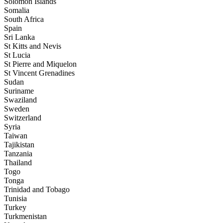
Solomon Islands
Somalia
South Africa
Spain
Sri Lanka
St Kitts and Nevis
St Lucia
St Pierre and Miquelon
St Vincent Grenadines
Sudan
Suriname
Swaziland
Sweden
Switzerland
Syria
Taiwan
Tajikistan
Tanzania
Thailand
Togo
Tonga
Trinidad and Tobago
Tunisia
Turkey
Turkmenistan