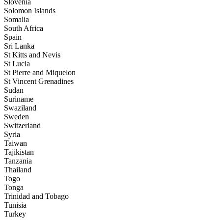
Slovenia
Solomon Islands
Somalia
South Africa
Spain
Sri Lanka
St Kitts and Nevis
St Lucia
St Pierre and Miquelon
St Vincent Grenadines
Sudan
Suriname
Swaziland
Sweden
Switzerland
Syria
Taiwan
Tajikistan
Tanzania
Thailand
Togo
Tonga
Trinidad and Tobago
Tunisia
Turkey