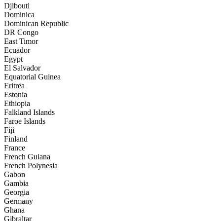
Djibouti
Dominica
Dominican Republic
DR Congo
East Timor
Ecuador
Egypt
El Salvador
Equatorial Guinea
Eritrea
Estonia
Ethiopia
Falkland Islands
Faroe Islands
Fiji
Finland
France
French Guiana
French Polynesia
Gabon
Gambia
Georgia
Germany
Ghana
Gibraltar