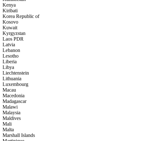
Kenya
Kiribati
Korea Republic of
Kosovo
Kuwait
Kyrgyzstan
Laos PDR
Latvia
Lebanon
Lesotho
Liberia
Libya
Liechtenstein
Lithuania
Luxembourg
Macau
Macedonia
Madagascar
Malawi
Malaysia
Maldives
Mali
Malta
Marshall Islands
Martinique