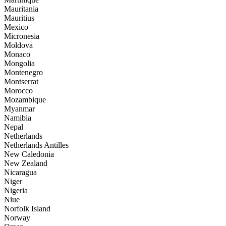
Mauritania
Mauritius
Mexico
Micronesia
Moldova
Monaco
Mongolia
Montenegro
Montserrat
Morocco
Mozambique
Myanmar
Namibia
Nepal
Netherlands
Netherlands Antilles
New Caledonia
New Zealand
Nicaragua
Niger
Nigeria
Niue
Norfolk Island
Norway