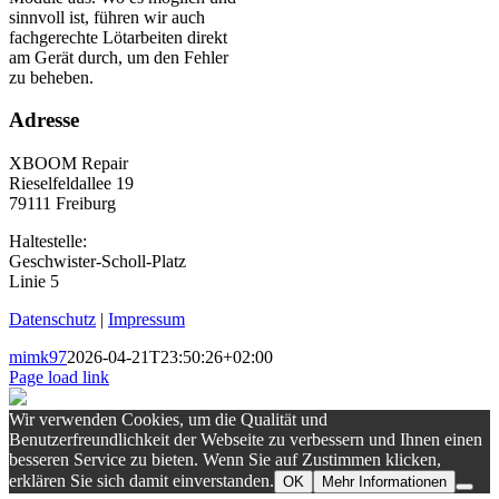
sinnvoll ist, führen wir auch
fachgerechte Lötarbeiten direkt
am Gerät durch, um den Fehler
zu beheben.
Adresse
XBOOM Repair
Rieselfeldallee 19
79111 Freiburg
Haltestelle:
Geschwister-Scholl-Platz
Linie 5
Datenschutz
|
Impressum
mimk97
2026-04-21T23:50:26+02:00
Page load link
Wir verwenden Cookies, um die Qualität und
Benutzerfreundlichkeit der Webseite zu verbessern und Ihnen einen
besseren Service zu bieten. Wenn Sie auf Zustimmen klicken,
erklären Sie sich damit einverstanden.
OK
Mehr Informationen