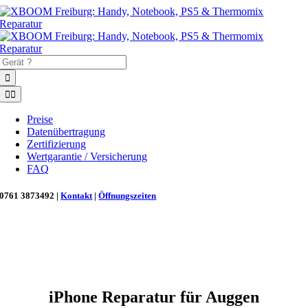
Zum
Inhalt
springen
Suche
nach:
Toggle
Navigation
Preise
Datenübertragung
Zertifizierung
Wertgarantie / Versicherung
FAQ
0761 3873492 |
Kontakt
|
Öffnungszeiten
Neu in Freiburg: Wir retten deinen Morgenkaffee! ☕
Reparatur für Kaffeevollautomaten & Thermomix®. Schnell, fachgerecht &
direkt vor Ort.
iPhone Reparatur für Auggen