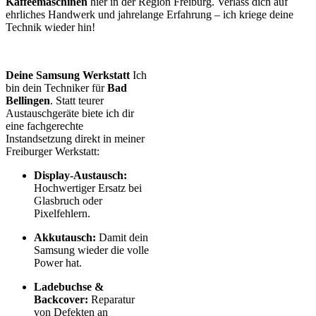
Kaffeemaschinen
hier in der Region Freiburg. Verlass dich auf
ehrliches Handwerk und jahrelange Erfahrung – ich kriege deine
Technik wieder hin!
Deine Samsung Werkstatt
Ich
bin dein Techniker für
Bad
Bellingen
. Statt teurer
Austauschgeräte biete ich dir
eine fachgerechte
Instandsetzung direkt in meiner
Freiburger Werkstatt:
Display-Austausch:
Hochwertiger Ersatz bei
Glasbruch oder
Pixelfehlern.
Akkutausch:
Damit dein
Samsung wieder die volle
Power hat.
Ladebuchse &
Backcover:
Reparatur
von Defekten an