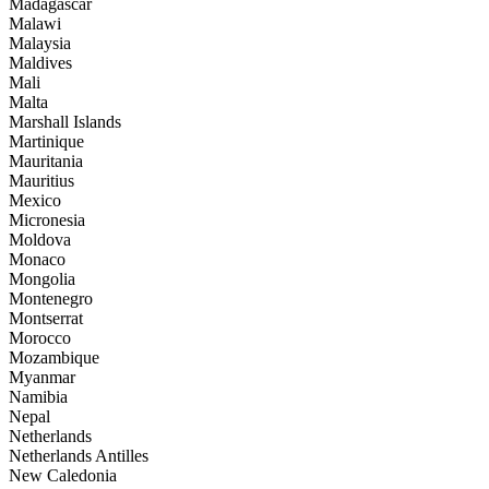
Madagascar
Malawi
Malaysia
Maldives
Mali
Malta
Marshall Islands
Martinique
Mauritania
Mauritius
Mexico
Micronesia
Moldova
Monaco
Mongolia
Montenegro
Montserrat
Morocco
Mozambique
Myanmar
Namibia
Nepal
Netherlands
Netherlands Antilles
New Caledonia