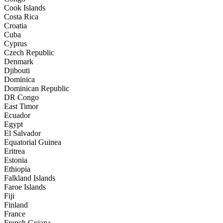
Cook Islands
Costa Rica
Croatia
Cuba
Cyprus
Czech Republic
Denmark
Djibouti
Dominica
Dominican Republic
DR Congo
East Timor
Ecuador
Egypt
El Salvador
Equatorial Guinea
Eritrea
Estonia
Ethiopia
Falkland Islands
Faroe Islands
Fiji
Finland
France
French Guiana