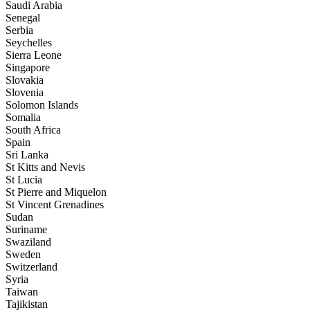
Saudi Arabia
Senegal
Serbia
Seychelles
Sierra Leone
Singapore
Slovakia
Slovenia
Solomon Islands
Somalia
South Africa
Spain
Sri Lanka
St Kitts and Nevis
St Lucia
St Pierre and Miquelon
St Vincent Grenadines
Sudan
Suriname
Swaziland
Sweden
Switzerland
Syria
Taiwan
Tajikistan