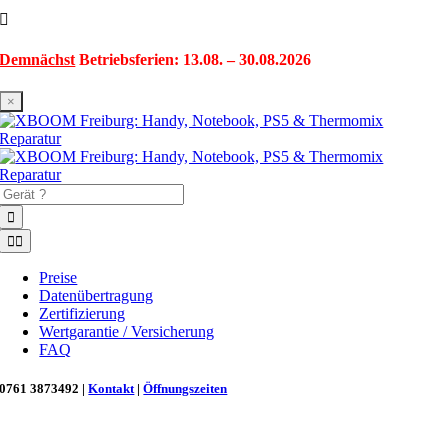
Zum
Inhalt
springen
Demnächst
Betriebsferien: 13.08. – 30.08.2026
×
Suche
nach:
Toggle
Navigation
Preise
Datenübertragung
Zertifizierung
Wertgarantie / Versicherung
FAQ
0761 3873492 |
Kontakt
|
Öffnungszeiten
Neu in Freiburg: Wir retten deinen Morgenkaffee! ☕