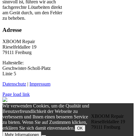
sinnvoll ist, führen wir auch
fachgerechte Lötarbeiten direkt
am Gerät durch, um den Fehler
zu beheben.
Adresse
XBOOM Repair
Rieselfeldallee 19
79111 Freiburg
Haltestelle:
Geschwister-Scholl-Platz
Linie 5
Datenschutz
|
Impressum
Page load link
Wir verwenden Cookies, um die Qualität und
Benutzerfreundlichkeit der Webseite zu
XBOOM Repair
verbessern und Ihnen einen besseren Service
Rieselfeldallee 19
zu bieten. Wenn Sie auf Zustimmen klicken,
79111 Freiburg
erklären Sie sich damit einverstanden.
OK
Mehr Informationen