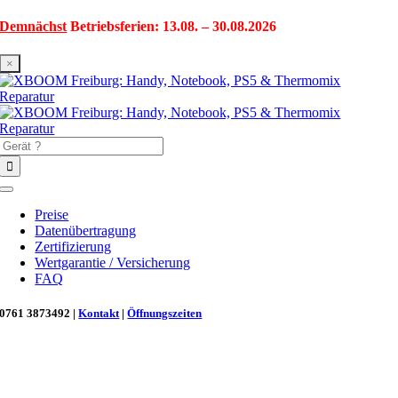
Zum
Demnächst
Betriebsferien: 13.08. – 30.08.2026
Inhalt
springen
×
Suche
nach:
Toggle
Navigation
Preise
Datenübertragung
Zertifizierung
Wertgarantie / Versicherung
FAQ
0761 3873492 |
Kontakt
|
Öffnungszeiten
Neu in Freiburg: Wir retten deinen Morgenkaffee! ☕
Reparatur für Kaffeevollautomaten & Thermomix®. Schnell, fachgerecht &