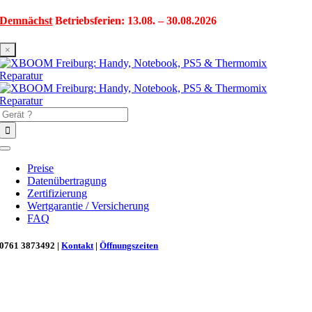
Zum
Demnächst
Betriebsferien: 13.08. – 30.08.2026
Inhalt
springen
×
Suche
nach:
Toggle
Navigation
Preise
Datenübertragung
Zertifizierung
Wertgarantie / Versicherung
FAQ
0761 3873492 |
Kontakt
|
Öffnungszeiten
Neu in Freiburg: Wir retten deinen Morgenkaffee! ☕
Reparatur für Kaffeevollautomaten & Thermomix®. Schnell, fachgerecht &