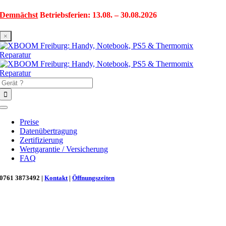
Zum
Demnächst
Betriebsferien: 13.08. – 30.08.2026
Inhalt
springen
×
Suche
nach:
Toggle
Navigation
Preise
Datenübertragung
Zertifizierung
Wertgarantie / Versicherung
FAQ
0761 3873492 |
Kontakt
|
Öffnungszeiten
Neu in Freiburg: Wir retten deinen Morgenkaffee! ☕
Reparatur für Kaffeevollautomaten & Thermomix®. Schnell, fachgerecht &