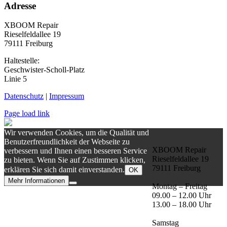
Adresse
XBOOM Repair
Rieselfeldallee 19
79111 Freiburg
Haltestelle:
Geschwister-Scholl-Platz
Linie 5
Datenschutz
|
Impressum
Page load link
Wir verwenden Cookies, um die Qualität und
Benutzerfreundlichkeit der Webseite zu
XBOOM Repair
verbessern und Ihnen einen besseren Service
Rieselfeldallee 19
zu bieten. Wenn Sie auf Zustimmen klicken,
79111 Freiburg
erklären Sie sich damit einverstanden.
OK
Mehr Informationen
Montag – Freitag
Nach
09.00 – 12.00 Uhr
oben
13.00 – 18.00 Uhr
Samstag