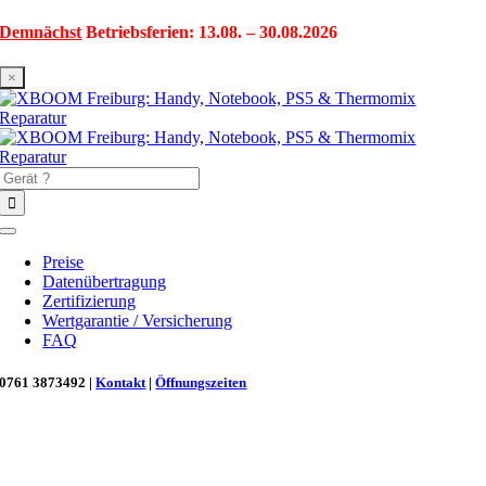
Zum
Demnächst
Betriebsferien: 13.08. – 30.08.2026
Inhalt
springen
×
Suche
nach:
Toggle
Navigation
Preise
Datenübertragung
Zertifizierung
Wertgarantie / Versicherung
FAQ
0761 3873492 |
Kontakt
|
Öffnungszeiten
Neu in Freiburg: Wir retten deinen Morgenkaffee! ☕
Reparatur für Kaffeevollautomaten & Thermomix®. Schnell, fachgerecht &