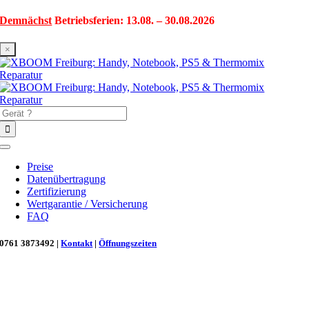
Zum
Demnächst
Betriebsferien: 13.08. – 30.08.2026
Inhalt
springen
×
Suche
nach:
Toggle
Navigation
Preise
Datenübertragung
Zertifizierung
Wertgarantie / Versicherung
FAQ
0761 3873492 |
Kontakt
|
Öffnungszeiten
Neu in Freiburg: Wir retten deinen Morgenkaffee! ☕
Reparatur für Kaffeevollautomaten & Thermomix®. Schnell, fachgerecht &