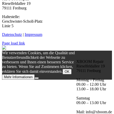
Rieselfeldallee 19
79111 Freiburg
Haltestelle:
Geschwister-Scholl-Platz
Linie 5
Datenschutz
|
Impressum
Page load link
Wir verwenden Cookies, um die Qualität und
Benutzerfreundlichkeit der Webseite zu
XBOOM Repair
verbessern und Ihnen einen besseren Service
Rieselfeldallee 19
zu bieten. Wenn Sie auf Zustimmen klicken,
79111 Freiburg
erklären Sie sich damit einverstanden.
OK
Mehr Informationen
Montag – Freitag
Nach
09.00 – 12.00 Uhr
oben
13.00 – 18.00 Uhr
Samstag
09.00 – 13.00 Uhr
Mail: info@xboom.de