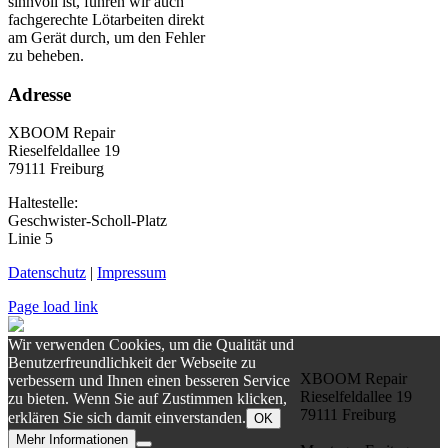
sinnvoll ist, führen wir auch
fachgerechte Lötarbeiten direkt
am Gerät durch, um den Fehler
zu beheben.
Adresse
XBOOM Repair
Rieselfeldallee 19
79111 Freiburg
Haltestelle:
Geschwister-Scholl-Platz
Linie 5
Datenschutz
|
Impressum
Page load link
Wir verwenden Cookies, um die Qualität und
Benutzerfreundlichkeit der Webseite zu
XBOOM Repair
verbessern und Ihnen einen besseren Service
Rieselfeldallee 19
zu bieten. Wenn Sie auf Zustimmen klicken,
79111 Freiburg
erklären Sie sich damit einverstanden.
OK
Mehr Informationen