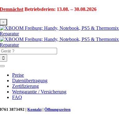
Zum
Demnächst
Betriebsferien: 13.08. – 30.08.2026
Inhalt
springen
×
Suche
nach:
Toggle
Navigation
Preise
Datenübertragung
Zertifizierung
Wertgarantie / Versicherung
FAQ
0761 3873492 |
Kontakt
|
Öffnungszeiten
Neu in Freiburg: Wir retten deinen Morgenkaffee! ☕
Reparatur für Kaffeevollautomaten & Thermomix®. Schnell, fachgerecht &