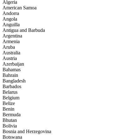
Algeria
American Samoa
Andorra
Angola
Anguilla
Antigua and Barbuda
Argentina
Armenia
Aruba
Australia
Austria
Azerbaijan
Bahamas
Bahrain
Bangladesh
Barbados
Belarus
Belgium
Belize
Benin
Bermuda
Bhutan
Bolivia
Bosnia and Herzegovina
Botswana