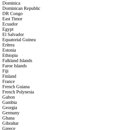
Dominica
Dominican Republic
DR Congo
East Timor
Ecuador
Egypt
El Salvador
Equatorial Guinea
Eritrea
Estonia
Ethiopia
Falkland Islands
Faroe Islands
Fiji
Finland
France
French Guiana
French Polynesia
Gabon
Gambia
Georgia
Germany
Ghana
Gibraltar
Greece