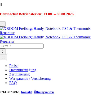
Zum
Inhalt
springen
Demnächst
Betriebsferien: 13.08. – 30.08.2026
×
Suche
nach:
Toggle
Navigation
Preise
Datenübertragung
Zertifizierung
Wertgarantie / Versicherung
FAQ
0761 3873492 |
Kontakt
|
Öffnungszeiten
Neu in Freiburg: Wir retten deinen Morgenkaffee! ☕