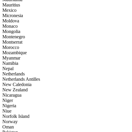
Mauritius
Mexico
Micronesia
Moldova
Monaco
Mongolia
Montenegro
Montserrat
Morocco
Mozambique
Myanmar
Namibia
Nepal
Netherlands
Netherlands Antilles
New Caledonia
New Zealand
Nicaragua
Niger
Nigeria
Niue
Norfolk Island
Norway
Oman