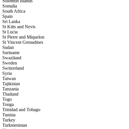
Solomon Islands
Somalia
South Africa
Spain
Sri Lanka
St Kitts and Nevis
St Lucia
St Pierre and Miquelon
St Vincent Grenadines
Sudan
Suriname
Swaziland
Sweden
Switzerland
Syria
Taiwan
Tajikistan
Tanzania
Thailand
Togo
Tonga
Trinidad and Tobago
Tunisia
Turkey
Turkmenistan