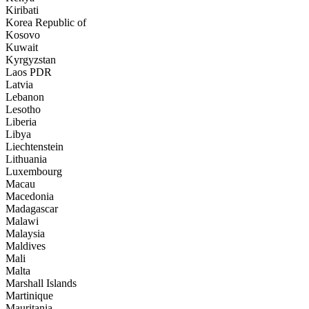
Kiribati
Korea Republic of
Kosovo
Kuwait
Kyrgyzstan
Laos PDR
Latvia
Lebanon
Lesotho
Liberia
Libya
Liechtenstein
Lithuania
Luxembourg
Macau
Macedonia
Madagascar
Malawi
Malaysia
Maldives
Mali
Malta
Marshall Islands
Martinique
Mauritania