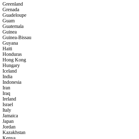
Greenland
Grenada
Guadeloupe
Guam
Guatemala
Guinea
Guinea-Bissau
Guyana
Haiti
Honduras
Hong Kong
Hungary
Iceland
India
Indonesia
Iran
Iraq
Ireland
Israel
Italy
Jamaica
Japan
Jordan
Kazakhstan
Kenya