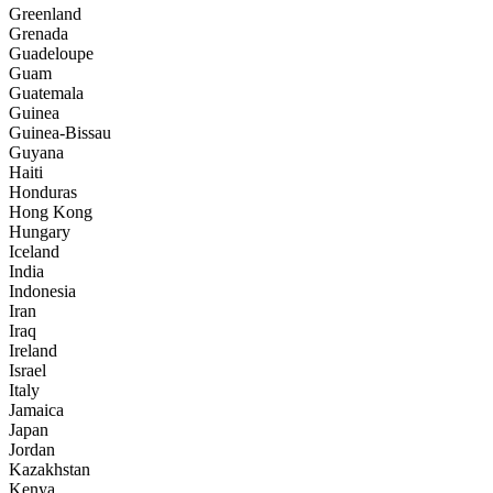
Greenland
Grenada
Guadeloupe
Guam
Guatemala
Guinea
Guinea-Bissau
Guyana
Haiti
Honduras
Hong Kong
Hungary
Iceland
India
Indonesia
Iran
Iraq
Ireland
Israel
Italy
Jamaica
Japan
Jordan
Kazakhstan
Kenya