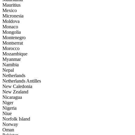
Mauritius
Mexico
Micronesia
Moldova
Monaco
Mongolia
Montenegro
Montserrat
Morocco
Mozambique
Myanmar
Namibia
Nepal
Netherlands
Netherlands Antilles
New Caledonia
New Zealand
Nicaragua
Niger
Nigeria
Niue
Norfolk Island
Norway
Oman