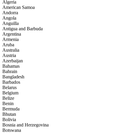
Algeria
American Samoa
Andorra
Angola
Anguilla
Antigua and Barbuda
Argentina
Armenia
Aruba
Australia
Austria
Azerbaijan
Bahamas
Bahrain
Bangladesh
Barbados
Belarus
Belgium
Belize
Benin
Bermuda
Bhutan
Bolivia
Bosnia and Herzegovina
Botswana