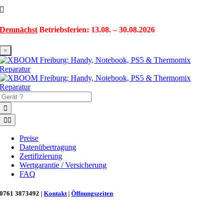
Zum
Inhalt
springen
Demnächst
Betriebsferien: 13.08. – 30.08.2026
×
Suche
nach:
Toggle
Navigation
Preise
Datenübertragung
Zertifizierung
Wertgarantie / Versicherung
FAQ
0761 3873492 |
Kontakt
|
Öffnungszeiten
Neu in Freiburg: Wir retten deinen Morgenkaffee! ☕