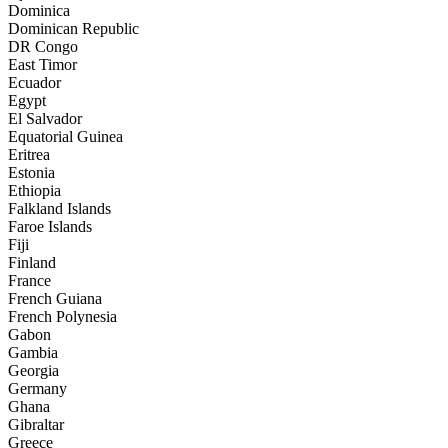
Dominica
Dominican Republic
DR Congo
East Timor
Ecuador
Egypt
El Salvador
Equatorial Guinea
Eritrea
Estonia
Ethiopia
Falkland Islands
Faroe Islands
Fiji
Finland
France
French Guiana
French Polynesia
Gabon
Gambia
Georgia
Germany
Ghana
Gibraltar
Greece