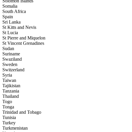
Solomon Islands
Somalia
South Africa
Spain
Sri Lanka
St Kitts and Nevis
St Lucia
St Pierre and Miquelon
St Vincent Grenadines
Sudan
Suriname
Swaziland
Sweden
Switzerland
Syria
Taiwan
Tajikistan
Tanzania
Thailand
Togo
Tonga
Trinidad and Tobago
Tunisia
Turkey
Turkmenistan