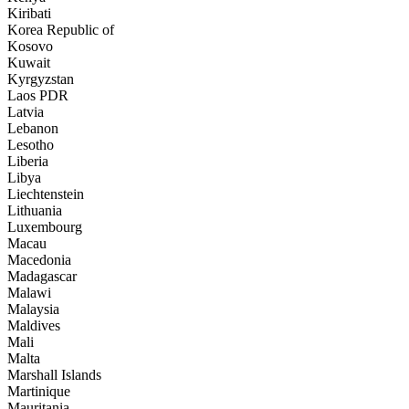
Kiribati
Korea Republic of
Kosovo
Kuwait
Kyrgyzstan
Laos PDR
Latvia
Lebanon
Lesotho
Liberia
Libya
Liechtenstein
Lithuania
Luxembourg
Macau
Macedonia
Madagascar
Malawi
Malaysia
Maldives
Mali
Malta
Marshall Islands
Martinique
Mauritania