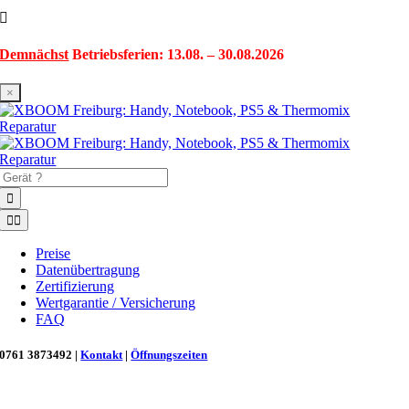
Zum
Inhalt
springen
Demnächst
Betriebsferien: 13.08. – 30.08.2026
×
Suche
nach:
Toggle
Navigation
Preise
Datenübertragung
Zertifizierung
Wertgarantie / Versicherung
FAQ
0761 3873492 |
Kontakt
|
Öffnungszeiten
Neu in Freiburg: Wir retten deinen Morgenkaffee! ☕