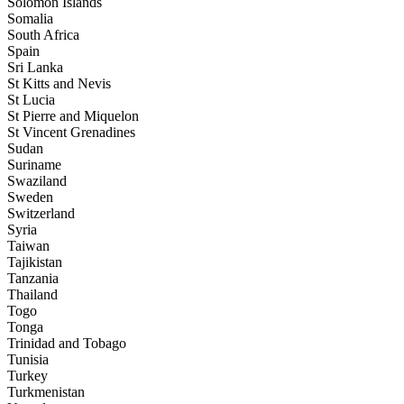
Solomon Islands
Somalia
South Africa
Spain
Sri Lanka
St Kitts and Nevis
St Lucia
St Pierre and Miquelon
St Vincent Grenadines
Sudan
Suriname
Swaziland
Sweden
Switzerland
Syria
Taiwan
Tajikistan
Tanzania
Thailand
Togo
Tonga
Trinidad and Tobago
Tunisia
Turkey
Turkmenistan