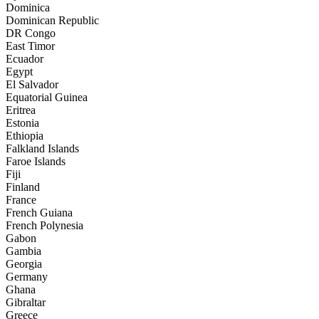
Dominica
Dominican Republic
DR Congo
East Timor
Ecuador
Egypt
El Salvador
Equatorial Guinea
Eritrea
Estonia
Ethiopia
Falkland Islands
Faroe Islands
Fiji
Finland
France
French Guiana
French Polynesia
Gabon
Gambia
Georgia
Germany
Ghana
Gibraltar
Greece