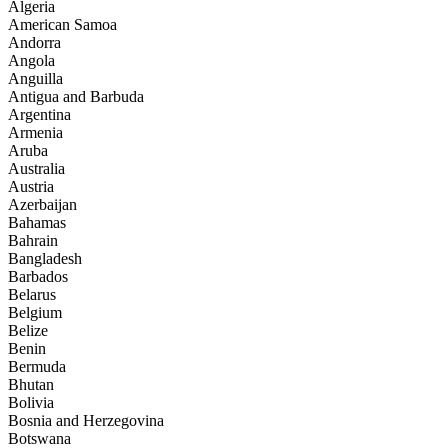
Algeria
American Samoa
Andorra
Angola
Anguilla
Antigua and Barbuda
Argentina
Armenia
Aruba
Australia
Austria
Azerbaijan
Bahamas
Bahrain
Bangladesh
Barbados
Belarus
Belgium
Belize
Benin
Bermuda
Bhutan
Bolivia
Bosnia and Herzegovina
Botswana