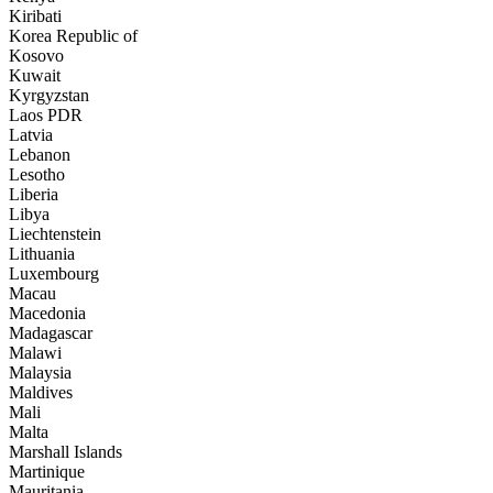
Kiribati
Korea Republic of
Kosovo
Kuwait
Kyrgyzstan
Laos PDR
Latvia
Lebanon
Lesotho
Liberia
Libya
Liechtenstein
Lithuania
Luxembourg
Macau
Macedonia
Madagascar
Malawi
Malaysia
Maldives
Mali
Malta
Marshall Islands
Martinique
Mauritania