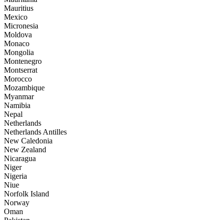
Mauritius
Mexico
Micronesia
Moldova
Monaco
Mongolia
Montenegro
Montserrat
Morocco
Mozambique
Myanmar
Namibia
Nepal
Netherlands
Netherlands Antilles
New Caledonia
New Zealand
Nicaragua
Niger
Nigeria
Niue
Norfolk Island
Norway
Oman