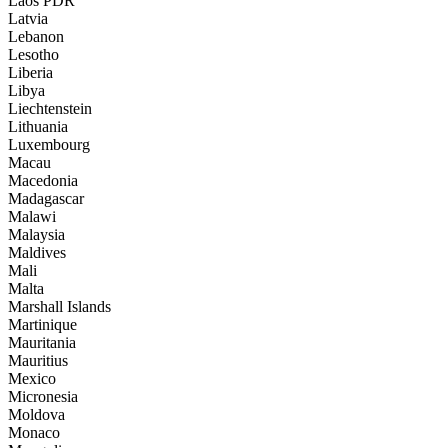
Laos PDR
Latvia
Lebanon
Lesotho
Liberia
Libya
Liechtenstein
Lithuania
Luxembourg
Macau
Macedonia
Madagascar
Malawi
Malaysia
Maldives
Mali
Malta
Marshall Islands
Martinique
Mauritania
Mauritius
Mexico
Micronesia
Moldova
Monaco