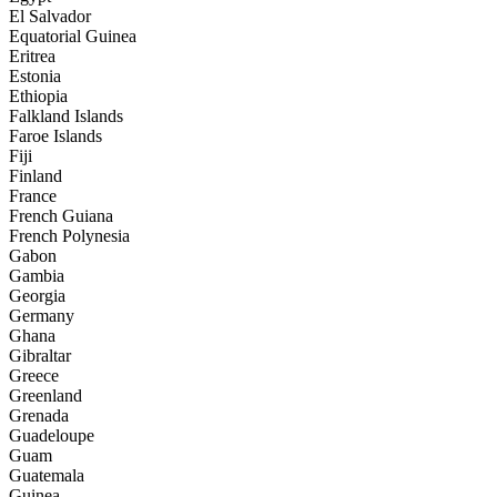
El Salvador
Equatorial Guinea
Eritrea
Estonia
Ethiopia
Falkland Islands
Faroe Islands
Fiji
Finland
France
French Guiana
French Polynesia
Gabon
Gambia
Georgia
Germany
Ghana
Gibraltar
Greece
Greenland
Grenada
Guadeloupe
Guam
Guatemala
Guinea