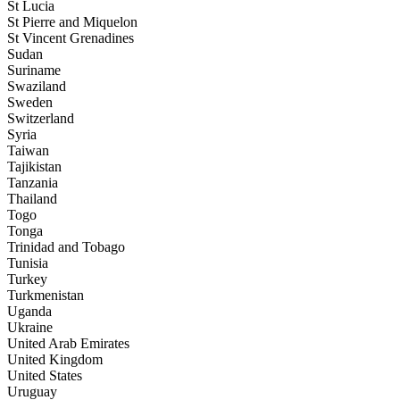
St Lucia
St Pierre and Miquelon
St Vincent Grenadines
Sudan
Suriname
Swaziland
Sweden
Switzerland
Syria
Taiwan
Tajikistan
Tanzania
Thailand
Togo
Tonga
Trinidad and Tobago
Tunisia
Turkey
Turkmenistan
Uganda
Ukraine
United Arab Emirates
United Kingdom
United States
Uruguay