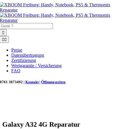
Zum
Inhalt
springen
Suche
nach:
Toggle
Navigation
Preise
Datenübertragung
Zertifizierung
Wertgarantie / Versicherung
FAQ
0761 3873492 |
Kontakt
|
Öffnungszeiten
Neu in Freiburg: Wir retten deinen Morgenkaffee! ☕
Reparatur für Kaffeevollautomaten & Thermomix®. Schnell, fachgerecht &
direkt vor Ort.
Galaxy A32 4G Reparatur