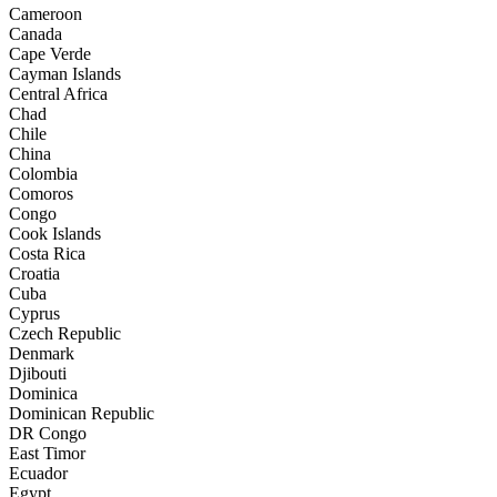
Cameroon
Canada
Cape Verde
Cayman Islands
Central Africa
Chad
Chile
China
Colombia
Comoros
Congo
Cook Islands
Costa Rica
Croatia
Cuba
Cyprus
Czech Republic
Denmark
Djibouti
Dominica
Dominican Republic
DR Congo
East Timor
Ecuador
Egypt