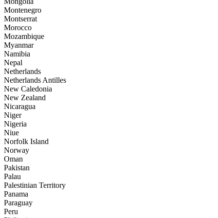
Mongolia
Montenegro
Montserrat
Morocco
Mozambique
Myanmar
Namibia
Nepal
Netherlands
Netherlands Antilles
New Caledonia
New Zealand
Nicaragua
Niger
Nigeria
Niue
Norfolk Island
Norway
Oman
Pakistan
Palau
Palestinian Territory
Panama
Paraguay
Peru