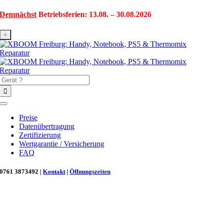
Zum
Demnächst
Betriebsferien: 13.08. – 30.08.2026
Inhalt
springen
×
Suche
nach:
Toggle
Navigation
Preise
Datenübertragung
Zertifizierung
Wertgarantie / Versicherung
FAQ
0761 3873492 |
Kontakt
|
Öffnungszeiten
Neu in Freiburg: Wir retten deinen Morgenkaffee! ☕
Reparatur für Kaffeevollautomaten & Thermomix®. Schnell, fachgerecht &