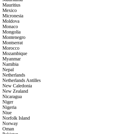
Mauritius
Mexico
Micronesia
Moldova
Monaco
Mongolia
Montenegro
Montserrat
Morocco
Mozambique
Myanmar
Namibia
Nepal
Netherlands
Netherlands Antilles
New Caledonia
New Zealand
Nicaragua
Niger
Nigeria
Niue
Norfolk Island
Norway
Oman