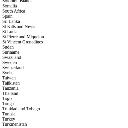
Solomon Islands
Somalia
South Africa
Spain
Sri Lanka
St Kitts and Nevis
St Lucia
St Pierre and Miquelon
St Vincent Grenadines
Sudan
Suriname
Swaziland
Sweden
Switzerland
Syria
Taiwan
Tajikistan
Tanzania
Thailand
Togo
Tonga
Trinidad and Tobago
Tunisia
Turkey
Turkmenistan