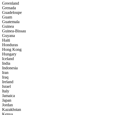
Greenland
Grenada
Guadeloupe
Guam
Guatemala
Guinea
Guinea-Bissau
Guyana
Haiti
Honduras
Hong Kong
Hungary
Iceland
India
Indonesia
Iran
Iraq
Ireland
Israel
Italy
Jamaica
Japan
Jordan
Kazakhstan
Kenya