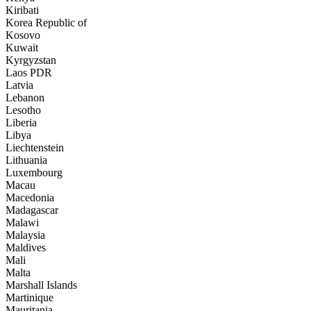
Kiribati
Korea Republic of
Kosovo
Kuwait
Kyrgyzstan
Laos PDR
Latvia
Lebanon
Lesotho
Liberia
Libya
Liechtenstein
Lithuania
Luxembourg
Macau
Macedonia
Madagascar
Malawi
Malaysia
Maldives
Mali
Malta
Marshall Islands
Martinique
Mauritania