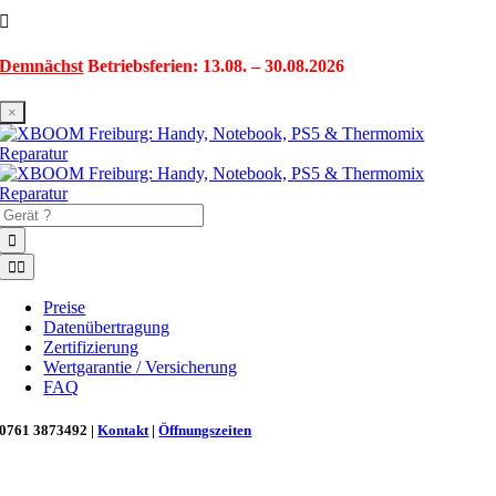
Zum
Inhalt
springen
Demnächst
Betriebsferien: 13.08. – 30.08.2026
×
Suche
nach:
Toggle
Navigation
Preise
Datenübertragung
Zertifizierung
Wertgarantie / Versicherung
FAQ
0761 3873492 |
Kontakt
|
Öffnungszeiten
Neu in Freiburg: Wir retten deinen Morgenkaffee! ☕