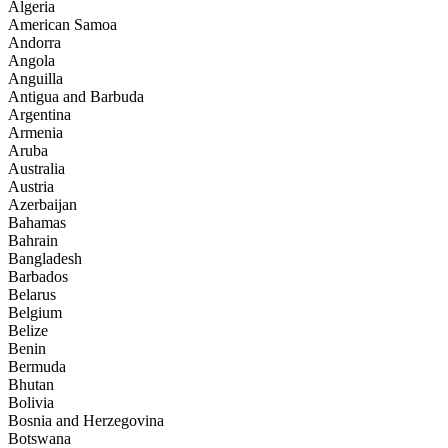
Algeria
American Samoa
Andorra
Angola
Anguilla
Antigua and Barbuda
Argentina
Armenia
Aruba
Australia
Austria
Azerbaijan
Bahamas
Bahrain
Bangladesh
Barbados
Belarus
Belgium
Belize
Benin
Bermuda
Bhutan
Bolivia
Bosnia and Herzegovina
Botswana