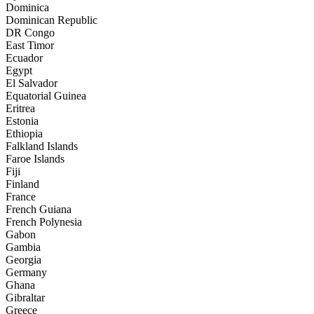
Dominica
Dominican Republic
DR Congo
East Timor
Ecuador
Egypt
El Salvador
Equatorial Guinea
Eritrea
Estonia
Ethiopia
Falkland Islands
Faroe Islands
Fiji
Finland
France
French Guiana
French Polynesia
Gabon
Gambia
Georgia
Germany
Ghana
Gibraltar
Greece