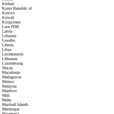
Kiribati
Korea Republic of
Kosovo
Kuwait
Kyrgyzstan
Laos PDR
Latvia
Lebanon
Lesotho
Liberia
Libya
Liechtenstein
Lithuania
Luxembourg
Macau
Macedonia
Madagascar
Malawi
Malaysia
Maldives
Mali
Malta
Marshall Islands
Martinique
Mauritania