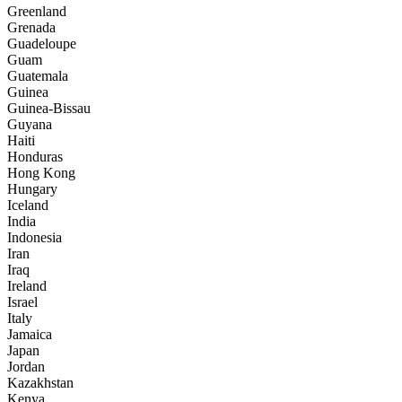
Greenland
Grenada
Guadeloupe
Guam
Guatemala
Guinea
Guinea-Bissau
Guyana
Haiti
Honduras
Hong Kong
Hungary
Iceland
India
Indonesia
Iran
Iraq
Ireland
Israel
Italy
Jamaica
Japan
Jordan
Kazakhstan
Kenya