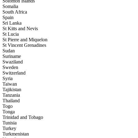
Solomon Islands
Somalia
South Africa
Spain
Sri Lanka
St Kitts and Nevis
St Lucia
St Pierre and Miquelon
St Vincent Grenadines
Sudan
Suriname
Swaziland
Sweden
Switzerland
Syria
Taiwan
Tajikistan
Tanzania
Thailand
Togo
Tonga
Trinidad and Tobago
Tunisia
Turkey
Turkmenistan