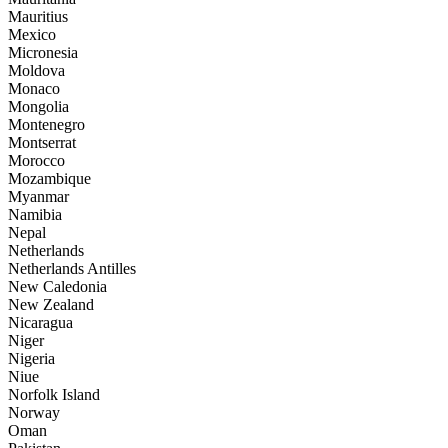
Mauritius
Mexico
Micronesia
Moldova
Monaco
Mongolia
Montenegro
Montserrat
Morocco
Mozambique
Myanmar
Namibia
Nepal
Netherlands
Netherlands Antilles
New Caledonia
New Zealand
Nicaragua
Niger
Nigeria
Niue
Norfolk Island
Norway
Oman