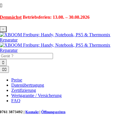
Zum
Inhalt
springen
Demnächst
Betriebsferien: 13.08. – 30.08.2026
×
Suche
nach:
Toggle
Navigation
Preise
Datenübertragung
Zertifizierung
Wertgarantie / Versicherung
FAQ
0761 3873492 |
Kontakt
|
Öffnungszeiten
Neu in Freiburg: Wir retten deinen Morgenkaffee! ☕