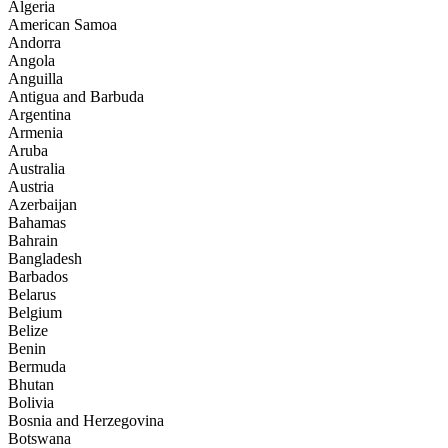
Algeria
American Samoa
Andorra
Angola
Anguilla
Antigua and Barbuda
Argentina
Armenia
Aruba
Australia
Austria
Azerbaijan
Bahamas
Bahrain
Bangladesh
Barbados
Belarus
Belgium
Belize
Benin
Bermuda
Bhutan
Bolivia
Bosnia and Herzegovina
Botswana