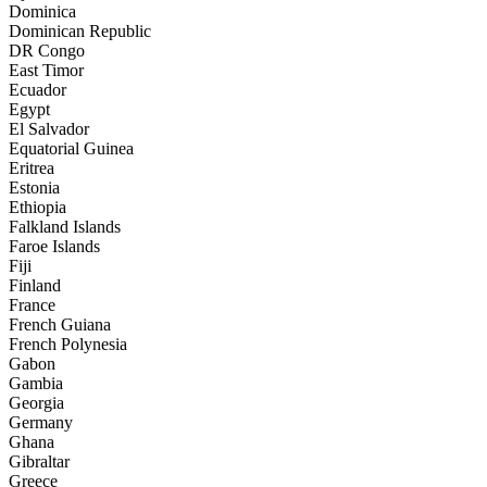
Dominica
Dominican Republic
DR Congo
East Timor
Ecuador
Egypt
El Salvador
Equatorial Guinea
Eritrea
Estonia
Ethiopia
Falkland Islands
Faroe Islands
Fiji
Finland
France
French Guiana
French Polynesia
Gabon
Gambia
Georgia
Germany
Ghana
Gibraltar
Greece