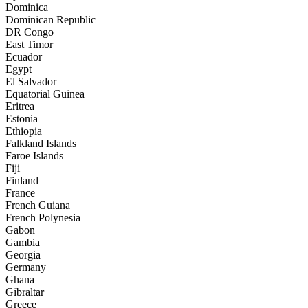
Dominica
Dominican Republic
DR Congo
East Timor
Ecuador
Egypt
El Salvador
Equatorial Guinea
Eritrea
Estonia
Ethiopia
Falkland Islands
Faroe Islands
Fiji
Finland
France
French Guiana
French Polynesia
Gabon
Gambia
Georgia
Germany
Ghana
Gibraltar
Greece