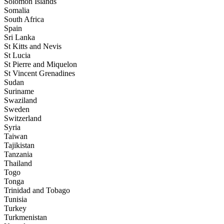
Solomon Islands
Somalia
South Africa
Spain
Sri Lanka
St Kitts and Nevis
St Lucia
St Pierre and Miquelon
St Vincent Grenadines
Sudan
Suriname
Swaziland
Sweden
Switzerland
Syria
Taiwan
Tajikistan
Tanzania
Thailand
Togo
Tonga
Trinidad and Tobago
Tunisia
Turkey
Turkmenistan