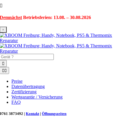
Zum
Inhalt
springen
Demnächst
Betriebsferien: 13.08. – 30.08.2026
×
Suche
nach:
Toggle
Navigation
Preise
Datenübertragung
Zertifizierung
Wertgarantie / Versicherung
FAQ
0761 3873492 |
Kontakt
|
Öffnungszeiten
Neu in Freiburg: Wir retten deinen Morgenkaffee! ☕