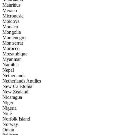
Mauritius
Mexico
Micronesia
Moldova
Monaco
Mongolia
Montenegro
Montserrat
Morocco
Mozambique
Myanmar
Namibia
Nepal
Netherlands
Netherlands Antilles
New Caledonia
New Zealand
Nicaragua
Niger
Nigeria
Niue
Norfolk Island
Norway
Oman