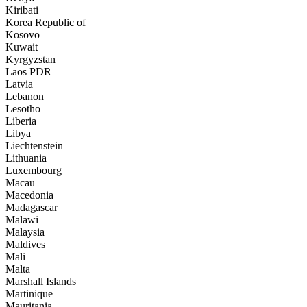
Kiribati
Korea Republic of
Kosovo
Kuwait
Kyrgyzstan
Laos PDR
Latvia
Lebanon
Lesotho
Liberia
Libya
Liechtenstein
Lithuania
Luxembourg
Macau
Macedonia
Madagascar
Malawi
Malaysia
Maldives
Mali
Malta
Marshall Islands
Martinique
Mauritania