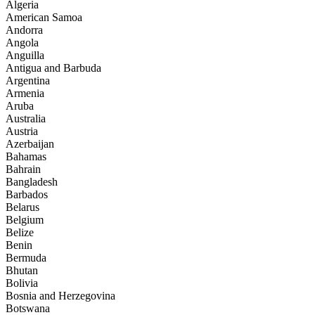
Algeria
American Samoa
Andorra
Angola
Anguilla
Antigua and Barbuda
Argentina
Armenia
Aruba
Australia
Austria
Azerbaijan
Bahamas
Bahrain
Bangladesh
Barbados
Belarus
Belgium
Belize
Benin
Bermuda
Bhutan
Bolivia
Bosnia and Herzegovina
Botswana