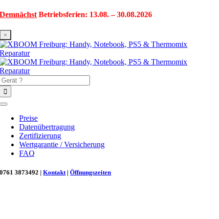
Zum
Demnächst
Betriebsferien: 13.08. – 30.08.2026
Inhalt
springen
×
Suche
nach:
Toggle
Navigation
Preise
Datenübertragung
Zertifizierung
Wertgarantie / Versicherung
FAQ
0761 3873492 |
Kontakt
|
Öffnungszeiten
Neu in Freiburg: Wir retten deinen Morgenkaffee! ☕
Reparatur für Kaffeevollautomaten & Thermomix®. Schnell, fachgerecht &