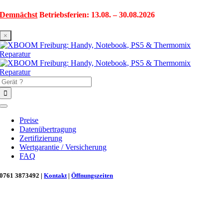
Zum
Demnächst
Betriebsferien: 13.08. – 30.08.2026
Inhalt
springen
×
Suche
nach:
Toggle
Navigation
Preise
Datenübertragung
Zertifizierung
Wertgarantie / Versicherung
FAQ
0761 3873492 |
Kontakt
|
Öffnungszeiten
Neu in Freiburg: Wir retten deinen Morgenkaffee! ☕
Reparatur für Kaffeevollautomaten & Thermomix®. Schnell, fachgerecht &