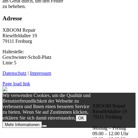
am Gerät durch, um den Fehler
zu beheben.
Adresse
XBOOM Repair
Rieselfeldallee 19
79111 Freiburg
Haltestelle:
Geschwister-Scholl-Platz
Linie 5
Datenschutz
|
Impressum
Page load link
Wir verwenden Cookies, um die Qualität und
Benutzerfreundlichkeit der Webseite zu
XBOOM Repair
verbessern und Ihnen einen besseren Service
Rieselfeldallee 19
zu bieten. Wenn Sie auf Zustimmen klicken,
79111 Freiburg
erklären Sie sich damit einverstanden.
OK
Mehr Informationen
Montag – Freitag
Nach
09.00 – 12.00 Uhr
oben