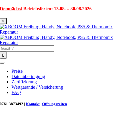
Zum
Demnächst
Betriebsferien: 13.08. – 30.08.2026
Inhalt
springen
×
Suche
nach:
Toggle
Navigation
Preise
Datenübertragung
Zertifizierung
Wertgarantie / Versicherung
FAQ
0761 3873492 |
Kontakt
|
Öffnungszeiten
Neu in Freiburg: Wir retten deinen Morgenkaffee! ☕
Reparatur für Kaffeevollautomaten & Thermomix®. Schnell, fachgerecht &