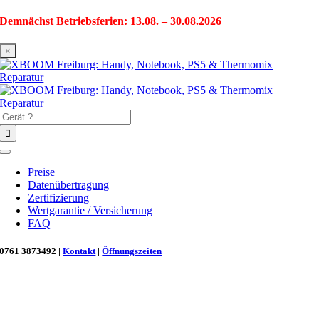
Zum
Demnächst
Betriebsferien: 13.08. – 30.08.2026
Inhalt
springen
×
Suche
nach:
Toggle
Navigation
Preise
Datenübertragung
Zertifizierung
Wertgarantie / Versicherung
FAQ
0761 3873492 |
Kontakt
|
Öffnungszeiten
Neu in Freiburg: Wir retten deinen Morgenkaffee! ☕
Reparatur für Kaffeevollautomaten & Thermomix®. Schnell, fachgerecht &