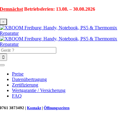
Zum
Demnächst
Betriebsferien: 13.08. – 30.08.2026
Inhalt
springen
×
Suche
nach:
Toggle
Navigation
Preise
Datenübertragung
Zertifizierung
Wertgarantie / Versicherung
FAQ
0761 3873492 |
Kontakt
|
Öffnungszeiten
Neu in Freiburg: Wir retten deinen Morgenkaffee! ☕
Reparatur für Kaffeevollautomaten & Thermomix®. Schnell, fachgerecht &