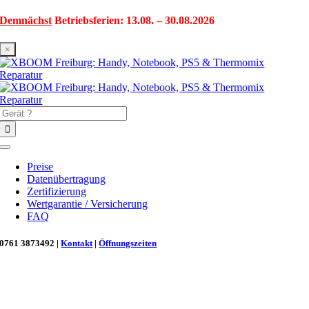
Zum
Demnächst
Betriebsferien: 13.08. – 30.08.2026
Inhalt
springen
×
Suche
nach:
Toggle
Navigation
Preise
Datenübertragung
Zertifizierung
Wertgarantie / Versicherung
FAQ
0761 3873492 |
Kontakt
|
Öffnungszeiten
Neu in Freiburg: Wir retten deinen Morgenkaffee! ☕
Reparatur für Kaffeevollautomaten & Thermomix®. Schnell, fachgerecht &