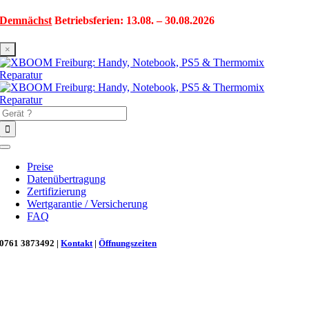
Zum
Demnächst
Betriebsferien: 13.08. – 30.08.2026
Inhalt
springen
×
Suche
nach:
Toggle
Navigation
Preise
Datenübertragung
Zertifizierung
Wertgarantie / Versicherung
FAQ
0761 3873492 |
Kontakt
|
Öffnungszeiten
Neu in Freiburg: Wir retten deinen Morgenkaffee! ☕
Reparatur für Kaffeevollautomaten & Thermomix®. Schnell, fachgerecht &