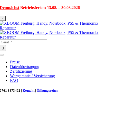
Zum
Demnächst
Betriebsferien: 13.08. – 30.08.2026
Inhalt
springen
×
Suche
nach:
Toggle
Navigation
Preise
Datenübertragung
Zertifizierung
Wertgarantie / Versicherung
FAQ
0761 3873492 |
Kontakt
|
Öffnungszeiten
Neu in Freiburg: Wir retten deinen Morgenkaffee! ☕
Reparatur für Kaffeevollautomaten & Thermomix®. Schnell, fachgerecht &