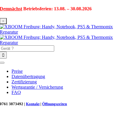
Zum
Demnächst
Betriebsferien: 13.08. – 30.08.2026
Inhalt
springen
×
Suche
nach:
Toggle
Navigation
Preise
Datenübertragung
Zertifizierung
Wertgarantie / Versicherung
FAQ
0761 3873492 |
Kontakt
|
Öffnungszeiten
Neu in Freiburg: Wir retten deinen Morgenkaffee! ☕
Reparatur für Kaffeevollautomaten & Thermomix®. Schnell, fachgerecht &