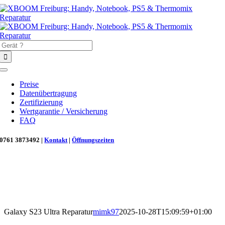
Zum
Inhalt
springen
Suche
nach:
Toggle
Navigation
Preise
Datenübertragung
Zertifizierung
Wertgarantie / Versicherung
FAQ
0761 3873492 |
Kontakt
|
Öffnungszeiten
Neu in Freiburg: Wir retten deinen Morgenkaffee! ☕
Reparatur für Kaffeevollautomaten & Thermomix®. Schnell, fachgerecht &
direkt vor Ort.
Galaxy S23 Ultra Reparatur
mimk97
2025-10-28T15:09:59+01:00