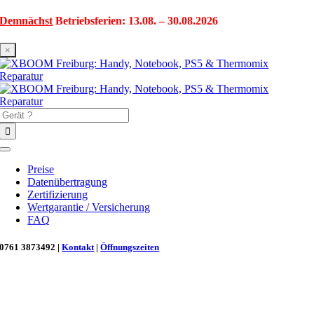
Zum
Demnächst
Betriebsferien: 13.08. – 30.08.2026
Inhalt
springen
×
Suche
nach:
Toggle
Navigation
Preise
Datenübertragung
Zertifizierung
Wertgarantie / Versicherung
FAQ
0761 3873492 |
Kontakt
|
Öffnungszeiten
Neu in Freiburg: Wir retten deinen Morgenkaffee! ☕
Reparatur für Kaffeevollautomaten & Thermomix®. Schnell, fachgerecht &