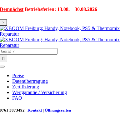
Zum
Demnächst
Betriebsferien: 13.08. – 30.08.2026
Inhalt
springen
×
Suche
nach:
Toggle
Navigation
Preise
Datenübertragung
Zertifizierung
Wertgarantie / Versicherung
FAQ
0761 3873492 |
Kontakt
|
Öffnungszeiten
Neu in Freiburg: Wir retten deinen Morgenkaffee! ☕
Reparatur für Kaffeevollautomaten & Thermomix®. Schnell, fachgerecht &