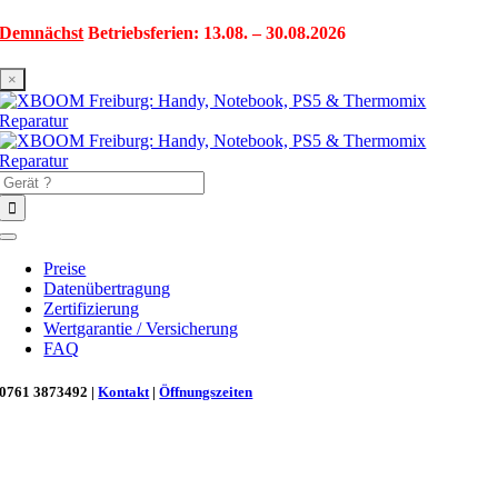
Zum
Demnächst
Betriebsferien: 13.08. – 30.08.2026
Inhalt
springen
×
Suche
nach:
Toggle
Navigation
Preise
Datenübertragung
Zertifizierung
Wertgarantie / Versicherung
FAQ
0761 3873492 |
Kontakt
|
Öffnungszeiten
Neu in Freiburg: Wir retten deinen Morgenkaffee! ☕
Reparatur für Kaffeevollautomaten & Thermomix®. Schnell, fachgerecht &