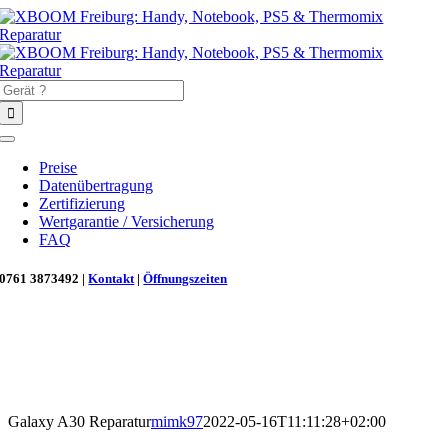
Zum
Inhalt
springen
Suche
nach:
Toggle
Navigation
Preise
Datenübertragung
Zertifizierung
Wertgarantie / Versicherung
FAQ
0761 3873492 |
Kontakt
|
Öffnungszeiten
Neu in Freiburg: Wir retten deinen Morgenkaffee! ☕
Reparatur für Kaffeevollautomaten & Thermomix®. Schnell, fachgerecht &
direkt vor Ort.
Galaxy A30 Reparatur
mimk97
2022-05-16T11:11:28+02:00