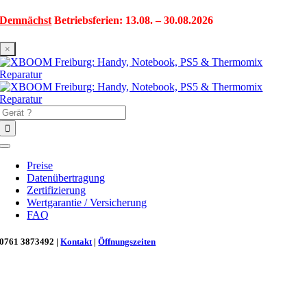
Zum
Demnächst
Betriebsferien: 13.08. – 30.08.2026
Inhalt
springen
×
Suche
nach:
Toggle
Navigation
Preise
Datenübertragung
Zertifizierung
Wertgarantie / Versicherung
FAQ
0761 3873492 |
Kontakt
|
Öffnungszeiten
Neu in Freiburg: Wir retten deinen Morgenkaffee! ☕
Reparatur für Kaffeevollautomaten & Thermomix®. Schnell, fachgerecht &