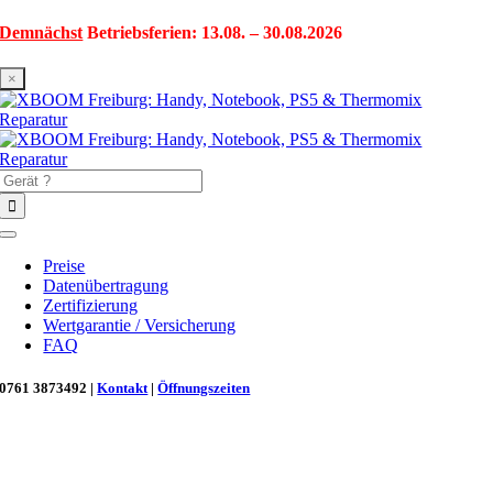
Zum
Demnächst
Betriebsferien: 13.08. – 30.08.2026
Inhalt
springen
×
Suche
nach:
Toggle
Navigation
Preise
Datenübertragung
Zertifizierung
Wertgarantie / Versicherung
FAQ
0761 3873492 |
Kontakt
|
Öffnungszeiten
Neu in Freiburg: Wir retten deinen Morgenkaffee! ☕
Reparatur für Kaffeevollautomaten & Thermomix®. Schnell, fachgerecht &