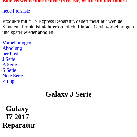
Bitte verwende unsere neue Preisliste, welche du hier findest
neue Preisliste
Produkte mit * –> Express Reparatur, dauert meist nur wenige
Stunden, Termin ist
nicht
erforderlich. Einfach Gerät vorbei bringen
und später wieder abholen.
Vorbei bringen
Abholung
per Post
J Serie
A Serie
S Serie
Note Serie
Z Flip
Galaxy J Serie
Galaxy
J7 2017
Reparatur