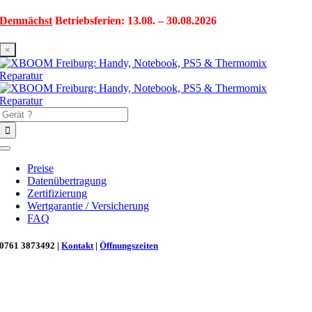
Zum
Demnächst
Betriebsferien: 13.08. – 30.08.2026
Inhalt
springen
×
Suche
nach:
Toggle
Navigation
Preise
Datenübertragung
Zertifizierung
Wertgarantie / Versicherung
FAQ
0761 3873492 |
Kontakt
|
Öffnungszeiten
Neu in Freiburg: Wir retten deinen Morgenkaffee! ☕
Reparatur für Kaffeevollautomaten & Thermomix®. Schnell, fachgerecht &