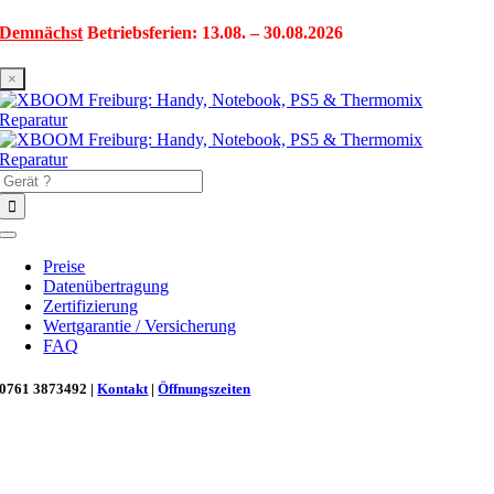
Zum
Demnächst
Betriebsferien: 13.08. – 30.08.2026
Inhalt
springen
×
Suche
nach:
Toggle
Navigation
Preise
Datenübertragung
Zertifizierung
Wertgarantie / Versicherung
FAQ
0761 3873492 |
Kontakt
|
Öffnungszeiten
Neu in Freiburg: Wir retten deinen Morgenkaffee! ☕
Reparatur für Kaffeevollautomaten & Thermomix®. Schnell, fachgerecht &